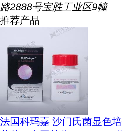
路2888号宝胜工业区9幢
推荐产品
法国科玛嘉 沙门氏菌显色培