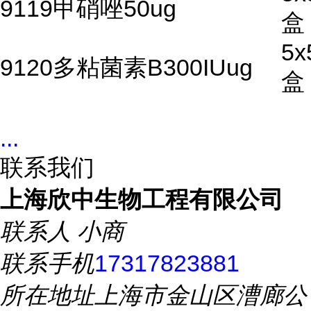
9119甲硝唑50ug
盒
5x
9120多粘菌素B300IUug
盒
...
联系我们
上海欣中生物工程有限公司
联系人
小商
联系手机
17317823881
所在地址
上海市金山区漕廊公