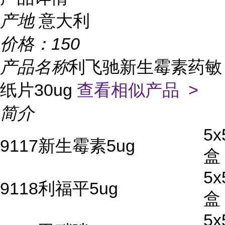
产地
意大利
价格：
150
产品名称
利飞驰新生霉素药敏
纸片30ug
查看相似产品 >
简介
5x
9117新生霉素5ug
盒
5x
9118利福平5ug
盒
5x