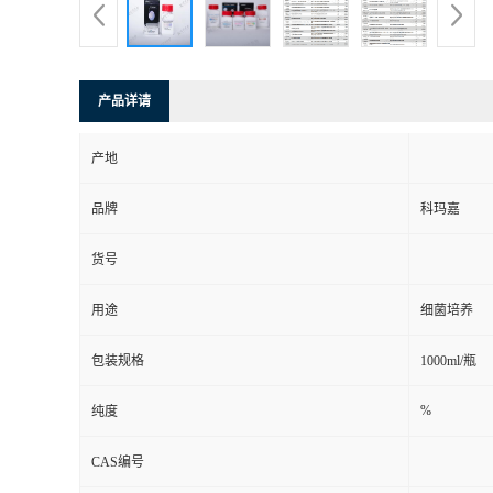
产品详请
产地
品牌
科玛嘉
货号
用途
细菌培养
包装规格
1000ml/瓶
%
纯度
CAS编号