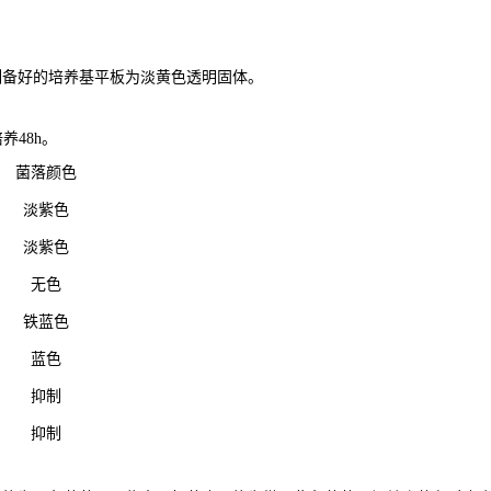
制备好的培养基平板为淡黄色透明固体。
养48h。
菌落颜色
淡紫色
淡紫色
无色
铁蓝色
蓝色
抑制
抑制