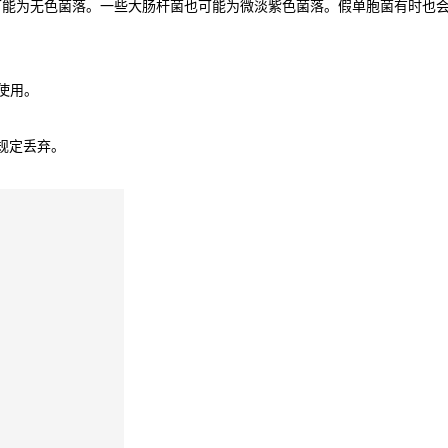
可能为无色菌落。一些大肠杆菌也可能为微淡紫色菌落。假单胞菌有时也
使用。
关规定丢弃。