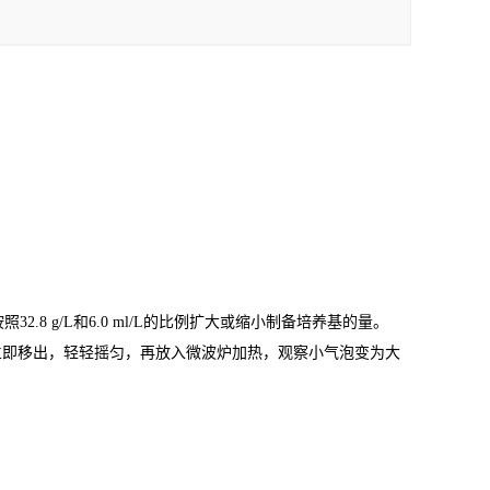
2.8 g/L和6.0 ml/L的比例扩大或缩小制备培养基的量。
立即移出，轻轻摇匀，再放入微波炉加热，观察小气泡变为大