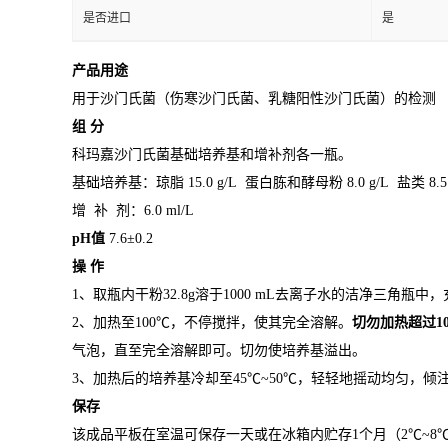
是否进口
是
产品用途
用于沙门氏菌（伤寒沙门氏菌、乳糖阳性沙门氏菌）的检测
组
分
科玛嘉沙门氏菌基础培养基和增补剂各一瓶。
基础培养基：琼脂 15.0 g/L 蛋白胨和酵母粉 8.0 g/L 盐类 8.
增 补 剂：6.0 ml/L
pH
值
7.6±0.2
操
作
1、取瓶内干粉32.8g溶于1000 mL去离子水的洁净三角瓶中
2、加热至100℃，不停搅拌，使其完全溶解。
切勿加热超过
1
气泡，直至完全溶解即可。切勿使培养基溢出。
3、加热后的培养基冷却至45℃~50℃，轻轻地摇动均匀，
保存
该成品平板在室温可保存一天或在冰箱内贮存1个月（2℃~8