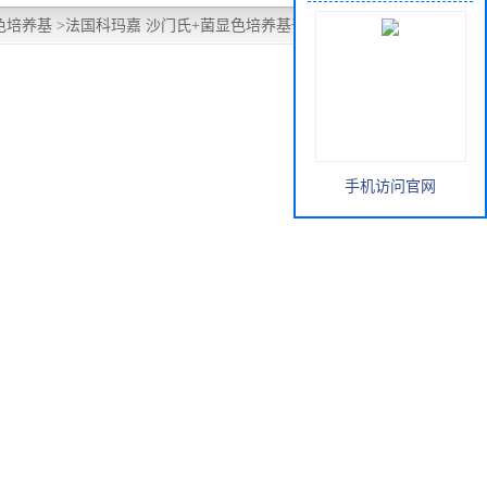
色培养基
>
法国科玛嘉 沙门氏+菌显色培养基干粉（全国总
手机访问官网