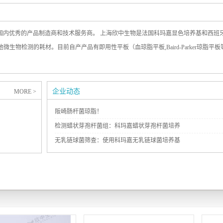
是国内优秀的产品制造商和技术服务商。 上海欣中生物是法国科玛嘉显色培养基和西班
生物检测的耗材。目前自产产品有即用性平板（血琼脂平板,Baird-Parker琼脂平
企业动态
MORE >
阪崎肠杆菌琼脂！
检测蜡状芽孢杆菌组：科玛嘉蜡状芽孢杆菌培养
基！
无乳链球菌筛查：使用科玛嘉无乳链球菌培养基