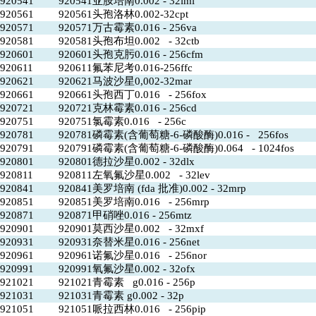
920541
920541亚胺培南0.002 - 32imi
920561
920561头孢洛林0.002-32cpt
920571
920571万古霉素0.016 - 256va
920581
920581头孢布坦0.002 - 32ctb
920601
920601头孢克肟0.016 - 256cfm
920611
920611氟苯尼考0.016-256ffc
920621
920621马波沙星0,002-32mar
920661
920661头孢西丁0.016 - 256fox
920721
920721克林霉素0.016 - 256cd
920751
920751氯霉素0.016 - 256c
920781
920781磷霉素(含葡萄糖-6-磷酸酶)0.016 - 256fos
920791
920791磷霉素(含葡萄糖-6-磷酸酶)0.064 - 1024fos
920801
920801德拉沙星0.002 - 32dlx
920811
920811左氧氟沙星0.002 - 32lev
920841
920841美罗培南 (fda 批准)0.002 - 32mrp
920851
920851美罗培南0.016 - 256mrp
920871
920871甲硝唑0.016 - 256mtz
920901
920901莫西沙星0.002 - 32mxf
920931
920931奈替米星0.016 - 256net
920961
920961诺氟沙星0.016 - 256nor
920991
920991氧氟沙星0.002 - 32ofx
921021
921021青霉素 g0.016 - 256p
921031
921031青霉素 g0.002 - 32p
921051
921051哌拉西林0.016 - 256pip