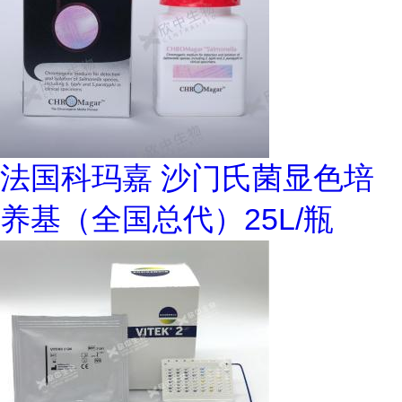
法国科玛嘉 沙门氏菌显色培
养基（全国总代）25L/瓶