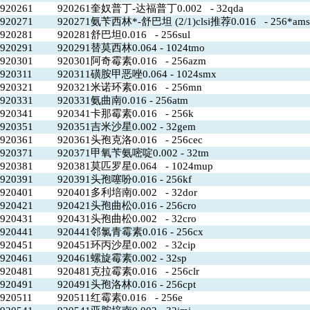
920261
920261奎奴普丁-达福普丁0.002 - 32qda
920271
920271氨苄西林*-舒巴坦 (2/1)clsi推荐0.016 - 256*ams
920281
920281舒巴坦0.016 - 256sul
920291
920291替莫西林0.064 - 1024tmo
920301
920301阿奇霉素0.016 - 256azm
920311
920311磺胺甲恶唑0.064 - 1024smx
920321
920321米诺环素0.016 - 256mn
920331
920331氨曲南0.016 - 256atm
920341
920341卡那霉素0.016 - 256k
920351
920351吉米沙星0.002 - 32gem
920361
920361头孢克洛0.016 - 256cec
920371
920371甲氧苄氨嘧啶0.002 - 32tm
920381
920381莫匹罗星0.064 - 1024mup
920391
920391头孢噻吩0.016 - 256kf
920401
920401多利培南0.002 - 32dor
920421
920421头孢曲松0.016 - 256cro
920431
920431头孢曲松0.002 - 32cro
920441
920441邻氯青霉素0.016 - 256cx
920451
920451环丙沙星0.002 - 32cip
920461
920461螺旋霉素0.002 - 32sp
920481
920481克拉霉素0.016 - 256clr
920491
920491头孢洛林0.016 - 256cpt
920511
920511红霉素0.016 - 256e