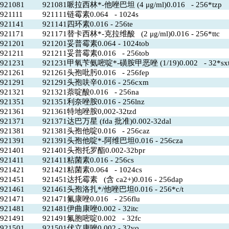
921081
921081哌拉西林*-他唑巴坦 (4 μg/ml)0.016 - 256*tzp
921111
921111链霉素0.064 - 1024s
921141
921141四环素0.016 - 256te
921171
921171替卡西林*-克拉维酸 (2 μg/ml)0.016 - 256*ttc
921201
921201妥普霉素0.064 - 1024tob
921211
921211妥普霉素0.016 - 256tob
921231
921231甲氧苄氨嘧啶*-磺胺甲恶唑 (1/19)0.002 - 32*sx
921261
921261头孢吡肟0.016 - 256fep
921291
921291头孢呋辛0.016 - 256cxm
921321
921321萘啶酸0.016 - 256na
921351
921351利奈唑胺0.016 - 256lnz
921361
921361特地唑胺0,002-32tzd
921371
921371达巴万星 (fda 批准)0.002-32dal
921381
921381头孢他啶0.016 - 256caz
921391
921391头孢他啶*-阿维巴坦0.016 - 256cza
921401
921401头孢托罗酯0.002-32bpr
921411
921411粘菌素0.016 - 256cs
921421
921421粘菌素0.064 - 1024cs
921451
921451达托霉素 (含 ca2+)0.016 - 256dap
921461
921461头孢洛扎*/他唑巴坦0.016 - 256*c/t
921471
921471氟康唑0.016 - 256flu
921481
921481伊曲康唑0.002 - 32itc
921491
921491氟胞嘧啶0.002 - 32fc
921501
921501伏立康唑0.002 - 32vo