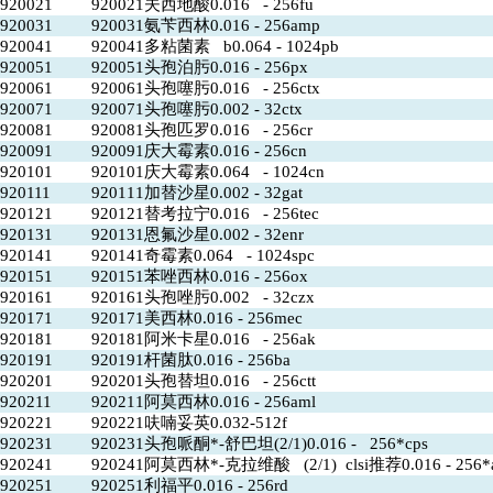
920021
920021夫西地酸0.016 - 256fu
920031
920031氨苄西林0.016 - 256amp
920041
920041多粘菌素 b0.064 - 1024pb
920051
920051头孢泊肟0.016 - 256px
920061
920061头孢噻肟0.016 - 256ctx
920071
920071头孢噻肟0.002 - 32ctx
920081
920081头孢匹罗0.016 - 256cr
920091
920091庆大霉素0.016 - 256cn
920101
920101庆大霉素0.064 - 1024cn
920111
920111加替沙星0.002 - 32gat
920121
920121替考拉宁0.016 - 256tec
920131
920131恩氟沙星0.002 - 32enr
920141
920141奇霉素0.064 - 1024spc
920151
920151苯唑西林0.016 - 256ox
920161
920161头孢唑肟0.002 - 32czx
920171
920171美西林0.016 - 256mec
920181
920181阿米卡星0.016 - 256ak
920191
920191杆菌肽0.016 - 256ba
920201
920201头孢替坦0.016 - 256ctt
920211
920211阿莫西林0.016 - 256aml
920221
920221呋喃妥英0.032-512f
920231
920231头孢哌酮*-舒巴坦(2/1)0.016 - 256*cps
920241
920241阿莫西林*-克拉维酸 (2/1) clsi推荐0.016 - 256*
920251
920251利福平0.016 - 256rd