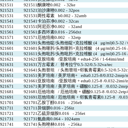
921511
921511酮康唑0.002 - 32ke
921521
921521泊沙康唑0.002 - 32pos
921531
921531两性霉素 b0.002 - 32amb
921541
921541卡泊芬净0.002 - 32cas
921551
921551阿尼芬净0.002 - 32and
921561
921561多西环素0.016 - 256dxt
921571
921571厄他培南0.002 - 32etp
921591
921591头孢他啶/头孢他啶+克拉维酸 (4 μg/ml)0.5-32 / 0.0
921601
921601头孢噻肟/头孢噻肟+克拉维酸 (4 μg/ml)0.25-16 /0.0
921611
921611头孢吡肟/头孢吡肟+克拉维酸 (4 μg/ml)0.25-16 /fe
921621
921621亚胺培南 /亚胺培南 + edta4-256 / 1-64imi/imd
921631
921631万古霉素 / 替考拉宁0.5-32/0.5-32va/tec
921641
921641头孢替坦 / 头孢替坦+邻氯青霉素0.5-32/0.5-32ctt
921651
921651美罗培南 / 美罗培南+ edta0.125-8/0.032-2mrp/
921661
921661亚胺培南 /亚胺培南 + edta0.125-8 /0.032-2imi/i
921671
921671美罗培南 / 美罗培南 + 硼酸0.125-8 /0.032-2mrp
921681
921681厄他培南 / 厄他培南 + 硼酸0.125-8 /0.032-2etp/
921691
921691厄他培南 / 厄他培南 + 邻氯青霉素0.125-8 /0.032-
921701
921701乙胺丁醇0.016 - 256eb
921711
921711异烟肼0.016 - 256iz
921721
921721乙硫异烟胺0.016 - 256et
921731
921731氨曲南0.064 - 1024atm
921741
921741头孢唑林0.016 - 256kz