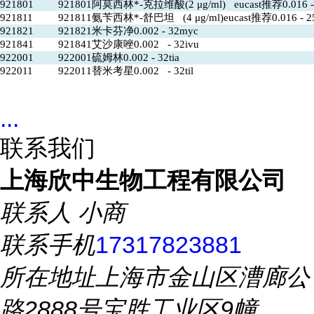
921801
921801阿莫西林*-克拉维酸(2 μg/ml) eucast推荐0.016 -
921811
921811氨苄西林*-舒巴坦 (4 μg/ml)eucast推荐0.016 - 2
921821
921821米卡芬净0.002 - 32myc
921841
921841艾沙康唑0.002 - 32ivu
922001
922001硫姆林0.002 - 32tia
922011
922011替米考星0.002 - 32til
...
联系我们
上海欣中生物工程有限公司
联系人
小商
联系手机
17317823881
所在地址
上海市金山区漕廊公
路2888号宝胜工业区9幢