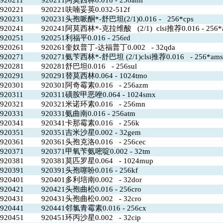
920211
920211阿莫西林0.016 - 256aml
920221
920221呋喃妥英0.032-512f
920231
920231头孢哌酮*-舒巴坦(2/1)0.016 - 256*cps
920241
920241阿莫西林*-克拉维酸 (2/1) clsi推荐0.016 - 256*
920251
920251利福平0.016 - 256rd
920261
920261奎奴普丁-达福普丁0.002 - 32qda
920271
920271氨苄西林*-舒巴坦 (2/1)clsi推荐0.016 - 256*ams
920281
920281舒巴坦0.016 - 256sul
920291
920291替莫西林0.064 - 1024tmo
920301
920301阿奇霉素0.016 - 256azm
920311
920311磺胺甲恶唑0.064 - 1024smx
920321
920321米诺环素0.016 - 256mn
920331
920331氨曲南0.016 - 256atm
920341
920341卡那霉素0.016 - 256k
920351
920351吉米沙星0.002 - 32gem
920361
920361头孢克洛0.016 - 256cec
920371
920371甲氧苄氨嘧啶0.002 - 32tm
920381
920381莫匹罗星0.064 - 1024mup
920391
920391头孢噻吩0.016 - 256kf
920401
920401多利培南0.002 - 32dor
920421
920421头孢曲松0.016 - 256cro
920431
920431头孢曲松0.002 - 32cro
920441
920441邻氯青霉素0.016 - 256cx
920451
920451环丙沙星0.002 - 32cip