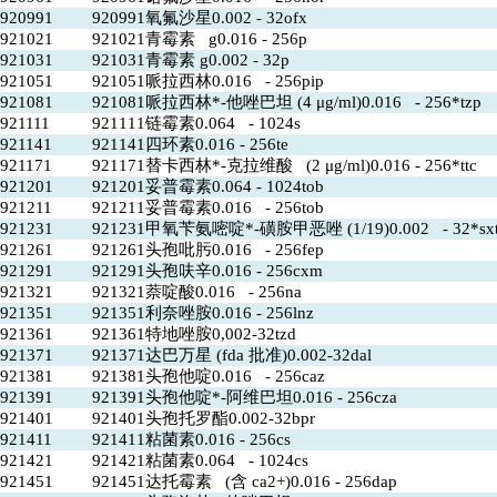
920991
920991氧氟沙星0.002 - 32ofx
921021
921021青霉素 g0.016 - 256p
921031
921031青霉素 g0.002 - 32p
921051
921051哌拉西林0.016 - 256pip
921081
921081哌拉西林*-他唑巴坦 (4 μg/ml)0.016 - 256*tzp
921111
921111链霉素0.064 - 1024s
921141
921141四环素0.016 - 256te
921171
921171替卡西林*-克拉维酸 (2 μg/ml)0.016 - 256*ttc
921201
921201妥普霉素0.064 - 1024tob
921211
921211妥普霉素0.016 - 256tob
921231
921231甲氧苄氨嘧啶*-磺胺甲恶唑 (1/19)0.002 - 32*sx
921261
921261头孢吡肟0.016 - 256fep
921291
921291头孢呋辛0.016 - 256cxm
921321
921321萘啶酸0.016 - 256na
921351
921351利奈唑胺0.016 - 256lnz
921361
921361特地唑胺0,002-32tzd
921371
921371达巴万星 (fda 批准)0.002-32dal
921381
921381头孢他啶0.016 - 256caz
921391
921391头孢他啶*-阿维巴坦0.016 - 256cza
921401
921401头孢托罗酯0.002-32bpr
921411
921411粘菌素0.016 - 256cs
921421
921421粘菌素0.064 - 1024cs
921451
921451达托霉素 (含 ca2+)0.016 - 256dap