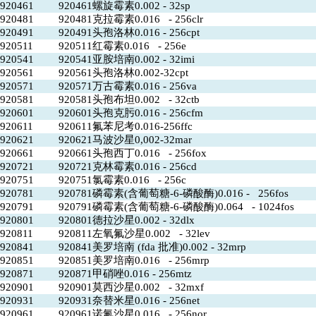
920461
920461螺旋霉素0.002 - 32sp
920481
920481克拉霉素0.016 - 256clr
920491
920491头孢洛林0.016 - 256cpt
920511
920511红霉素0.016 - 256e
920541
920541亚胺培南0.002 - 32imi
920561
920561头孢洛林0.002-32cpt
920571
920571万古霉素0.016 - 256va
920581
920581头孢布坦0.002 - 32ctb
920601
920601头孢克肟0.016 - 256cfm
920611
920611氟苯尼考0.016-256ffc
920621
920621马波沙星0,002-32mar
920661
920661头孢西丁0.016 - 256fox
920721
920721克林霉素0.016 - 256cd
920751
920751氯霉素0.016 - 256c
920781
920781磷霉素(含葡萄糖-6-磷酸酶)0.016 - 256fos
920791
920791磷霉素(含葡萄糖-6-磷酸酶)0.064 - 1024fos
920801
920801德拉沙星0.002 - 32dlx
920811
920811左氧氟沙星0.002 - 32lev
920841
920841美罗培南 (fda 批准)0.002 - 32mrp
920851
920851美罗培南0.016 - 256mrp
920871
920871甲硝唑0.016 - 256mtz
920901
920901莫西沙星0.002 - 32mxf
920931
920931奈替米星0.016 - 256net
920961
920961诺氟沙星0.016 - 256nor