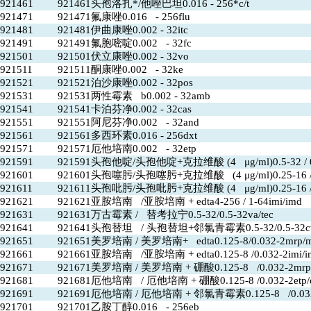
921461
921461头孢洛扎*/他唑巴坦0.016 - 256*c/t
921471
921471氟康唑0.016 - 256flu
921481
921481伊曲康唑0.002 - 32itc
921491
921491氟胞嘧啶0.002 - 32fc
921501
921501伏立康唑0.002 - 32vo
921511
921511酮康唑0.002 - 32ke
921521
921521泊沙康唑0.002 - 32pos
921531
921531两性霉素 b0.002 - 32amb
921541
921541卡泊芬净0.002 - 32cas
921551
921551阿尼芬净0.002 - 32and
921561
921561多西环素0.016 - 256dxt
921571
921571厄他培南0.002 - 32etp
921591
921591头孢他啶/头孢他啶+克拉维酸 (4 μg/ml)0.5-32 / 0.0
921601
921601头孢噻肟/头孢噻肟+克拉维酸 (4 μg/ml)0.25-16 /0.0
921611
921611头孢吡肟/头孢吡肟+克拉维酸 (4 μg/ml)0.25-16 /fe
921621
921621亚胺培南 /亚胺培南 + edta4-256 / 1-64imi/imd
921631
921631万古霉素 / 替考拉宁0.5-32/0.5-32va/tec
921641
921641头孢替坦 / 头孢替坦+邻氯青霉素0.5-32/0.5-32ctt
921651
921651美罗培南 / 美罗培南+ edta0.125-8/0.032-2mrp/
921661
921661亚胺培南 /亚胺培南 + edta0.125-8 /0.032-2imi/i
921671
921671美罗培南 / 美罗培南 + 硼酸0.125-8 /0.032-2mrp
921681
921681厄他培南 / 厄他培南 + 硼酸0.125-8 /0.032-2etp/
921691
921691厄他培南 / 厄他培南 + 邻氯青霉素0.125-8 /0.032-
921701
921701乙胺丁醇0.016 - 256eb