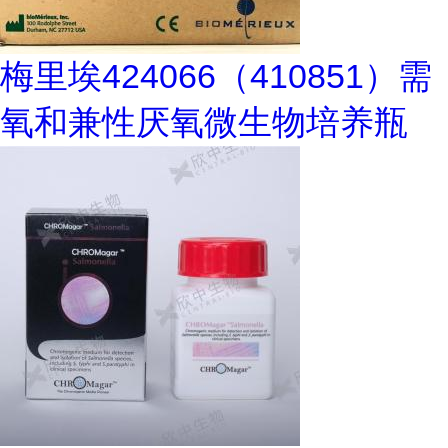
梅里埃424066（410851）需
氧和兼性厌氧微生物培养瓶