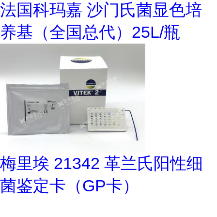
法国科玛嘉 沙门氏菌显色培
养基（全国总代）25L/瓶
梅里埃 21342 革兰氏阳性细
菌鉴定卡（GP卡）