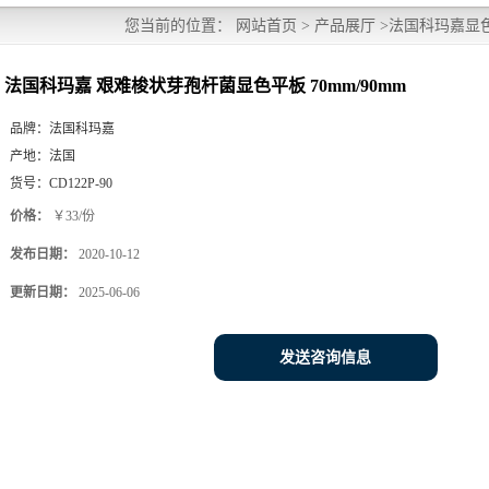
您当前的位置：
网站首页
>
产品展厅
>
法国科玛嘉显
70mm/90mm
法国科玛嘉 艰难梭状芽孢杆菌显色平板 70mm/90mm
品牌：
法国科玛嘉
产地：
法国
货号：
CD122P-90
价格：
￥33/份
发布日期：
2020-10-12
更新日期：
2025-06-06
发送咨询信息