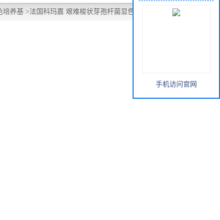
色培养基
>
法国科玛嘉 艰难梭状芽孢杆菌显色平板
手机访问官网