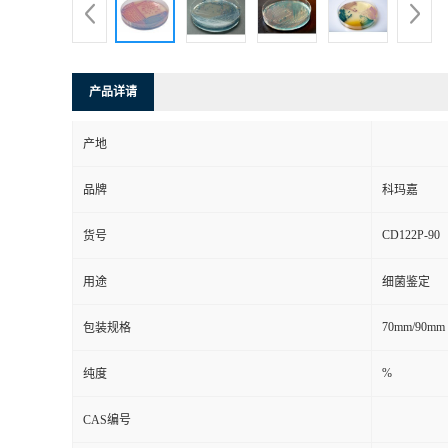
产品详请
产地
品牌
科玛嘉
CD122P-90
货号
用途
细菌鉴定
70mm/90mm
包装规格
%
纯度
CAS编号