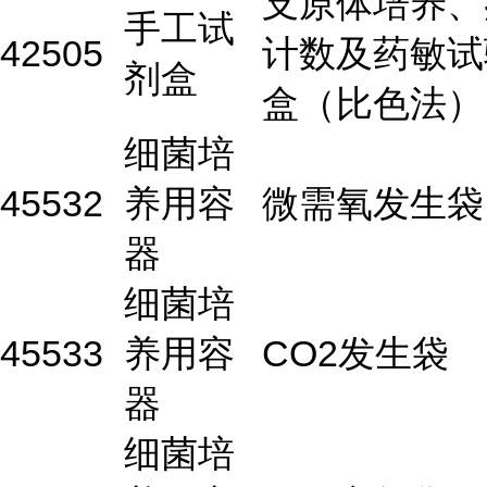
支原体培养、
手工试
42505
计数及药敏试
剂盒
盒（比色法）
细菌培
45532
养用容
微需氧发生袋
器
细菌培
45533
养用容
CO2发生袋
器
细菌培