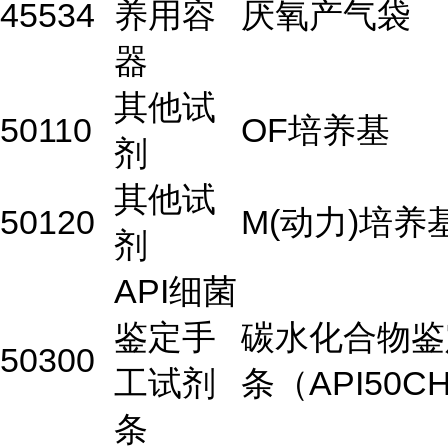
45534
养用容
厌氧产气袋
器
其他试
50110
OF培养基
剂
其他试
50120
M(动力)培养
剂
API细菌
鉴定手
碳水化合物鉴
50300
工试剂
条（API50C
条