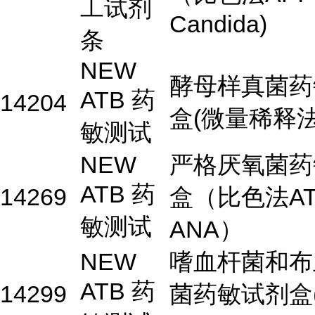
工试剂
Candida)
条
NEW
酵母样真菌药
ATB 药
14204
盒(微量稀释法
敏测试
NEW
严格厌氧菌药
ATB 药
14269
盒（比色法AT
敏测试
ANA）
NEW
嗜血杆菌和布
ATB 药
14299
菌药敏试剂盒