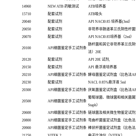
14960
NEW ATB 药敏测试
ATB培养基
15710
配套试剂
ATB吸头
20040
配套试剂
API NACl0.85 培养基(3ml）
20050
配套试剂
非苛养非肠道革兰氏阴性杆菌鉴定
20070
配套试剂
API NACl0.85培养基（2ml）
肠杆菌和其它非苛养革兰氏阴
20100
API细菌鉴定手工试剂条
法）20E
20120
配套试剂
API 20E 试剂,
20150
配套试剂
API 悬浮液培养基
20210
API细菌鉴定手工试剂条
酵母菌鉴定试剂盒（比色法API 
20230
配套试剂
NACL 0.85%悬浮液 5ml
20300
API细菌鉴定手工试剂条
厌氧菌鉴定试剂盒（比色法API
葡萄球菌、微球菌和相关菌属鉴
20500
API细菌鉴定手工试剂条
Staph）
20600
API细菌鉴定手工试剂条
链球菌及相关微生物鉴定试剂盒（比
20800
API细菌鉴定手工试剂条
弯曲杆菌鉴定试剂盒（比色法API
20900
API细菌鉴定手工试剂条
棒状杆菌鉴定试剂盒（比色法API
21250
VITEK 2
电子比浊仪（VITEK）