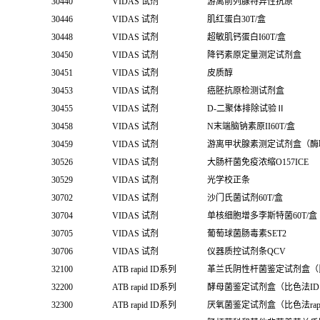
30440
VIDAS 试剂
游离前列腺特异性抗原
30446
VIDAS 试剂
肌红蛋白30T/盒
30448
VIDAS 试剂
超敏肌钙蛋白I60T/盒
30450
VIDAS 试剂
降钙素原定量测定试剂盒
30451
VIDAS 试剂
皮质醇
30453
VIDAS 试剂
癌胚抗原检测试剂盒
30455
VIDAS 试剂
D-二聚体排除试验Ⅱ
30458
VIDAS 试剂
N末端脑钠素原II60T/盒
30459
VIDAS 试剂
游离甲状腺素测定试剂盒（酶
30526
VIDAS 试剂
大肠杆菌免疫浓缩O157ICE
30529
VIDAS 试剂
光学校正条
30702
VIDAS 试剂
沙门氏菌试剂60T/盒
30704
VIDAS 试剂
单核细胞增多李斯特菌60T/盒
30705
VIDAS 试剂
葡萄球菌肠毒素SET2
30706
VIDAS 试剂
仪器质控试剂条QCV
32100
ATB rapid ID系列
革兰氏阴性杆菌鉴定试剂盒（比色法
32200
ATB rapid ID系列
酵母菌鉴定试剂盒（比色法ID 3
32300
ATB rapid ID系列
厌氧菌鉴定试剂盒（比色法rapid I