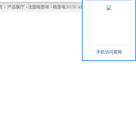
页
>
产品展厅
>
法国梅里埃
>
梅里埃20150 API 悬浮液培养基
手机访问官网