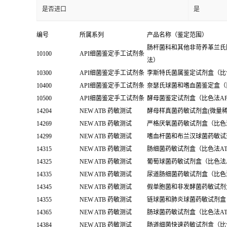
是否进口
是
编号
所属系列
产品名称（鉴定范围）
肠杆菌科和其他非苛养革兰氏
10100
API细菌鉴定手工试剂条
法）
10300
API细菌鉴定手工试剂条
李斯特氏菌属鉴定试剂盒（比色法API
10400
API细菌鉴定手工试剂条
奈瑟氏球菌和嗜血菌鉴定盒（比
10500
API细菌鉴定手工试剂条
酵母菌鉴定试剂盒（比色法API Ca
14204
NEW ATB 药敏测试
酵母样真菌药敏试剂盒(微量稀
14269
NEW ATB 药敏测试
严格厌氧菌药敏试剂盒（比色法
14299
NEW ATB 药敏测试
嗜血杆菌和布兰汉球菌药敏试剂盒
14315
NEW ATB 药敏测试
肠细菌药敏试剂盒（比色法ATB
14325
NEW ATB 药敏测试
葡萄球菌药敏试剂盒（比色法ATB
14335
NEW ATB 药敏测试
尿道肠细菌药敏试剂盒（比色法A
14345
NEW ATB 药敏测试
假单胞菌和非发酵菌药敏试剂盒（
14355
NEW ATB 药敏测试
链球菌和肺炎球菌药敏试剂盒（比
14365
NEW ATB 药敏测试
肠球菌药敏试剂盒（比色法ATB En
14384
NEW ATB 药敏测试
肠道细菌快速药敏试剂盒（比