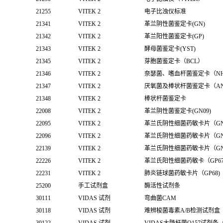
21255
VITEK 2
电子比浊仪标准
21341
VITEK 2
革兰阴性菌鉴定卡(GN)
21342
VITEK 2
革兰阳性菌鉴定卡(GP)
21343
VITEK 2
酵母菌鉴定卡(YST)
21345
VITEK 2
芽胞菌鉴定卡（BCL）
21346
VITEK 2
奈瑟菌、嗜血杆菌鉴定卡（N
21347
VITEK 2
厌氧菌及棒状杆菌鉴定卡（A
21348
VITEK 2
棒状杆菌鉴定卡
22008
VITEK 2
革兰阴性菌鉴定卡(GN09)
22095
VITEK 2
革兰氏阴性细菌药敏卡片（GN
22096
VITEK 2
革兰氏阴性细菌药敏卡片（GN
22139
VITEK 2
革兰氏阴性细菌药敏卡片（GN
22226
VITEK 2
革兰氏阳性细菌药敏卡（GP6
22231
VITEK 2
肺炎链球菌药敏卡片（GP68)
25200
手工试剂盒
酶活性试剂条
30111
VIDAS 试剂
弯曲菌CAM
30118
VIDAS 试剂
难辨梭菌毒素A/B检测试剂