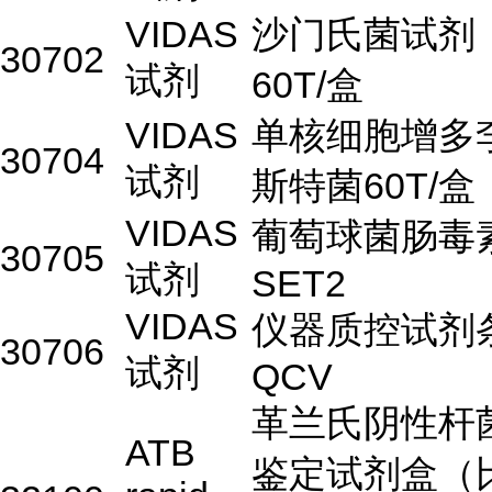
VIDAS
沙门氏菌试剂
30702
试剂
60T/盒
VIDAS
单核细胞增多
30704
试剂
斯特菌60T/盒
VIDAS
葡萄球菌肠毒
30705
试剂
SET2
VIDAS
仪器质控试剂
30706
试剂
QCV
革兰氏阴性杆
ATB
鉴定试剂盒（