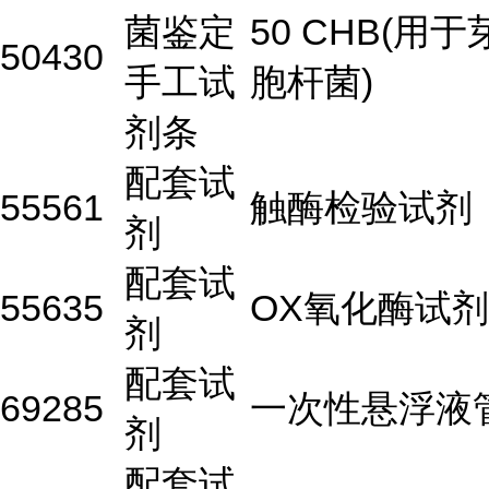
菌鉴定
50 CHB(用于
50430
手工试
胞杆菌)
剂条
配套试
55561
触酶检验试剂
剂
配套试
55635
OX氧化酶试剂
剂
配套试
69285
一次性悬浮液
剂
配套试