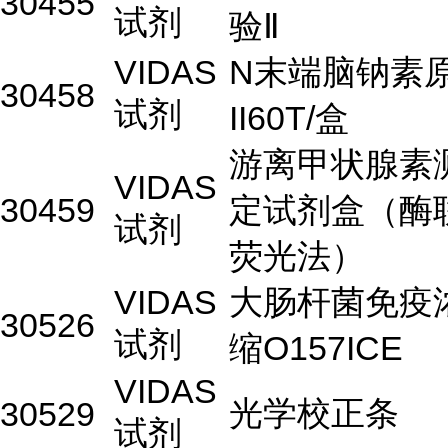
30455
试剂
验Ⅱ
VIDAS
N末端脑钠素
30458
试剂
II60T/盒
游离甲状腺素
VIDAS
30459
定试剂盒（酶
试剂
荧光法）
VIDAS
大肠杆菌免疫
30526
试剂
缩O157ICE
VIDAS
光学校正条
30529
试剂