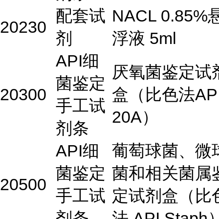
配套试
NACL 0.85%
20230
剂
浮液 5ml
API细
厌氧菌鉴定试
菌鉴定
20300
盒（比色法AP
手工试
20A）
剂条
API细
葡萄球菌、微
菌鉴定
菌和相关菌属
20500
手工试
定试剂盒（比
剂条
法 API Staph