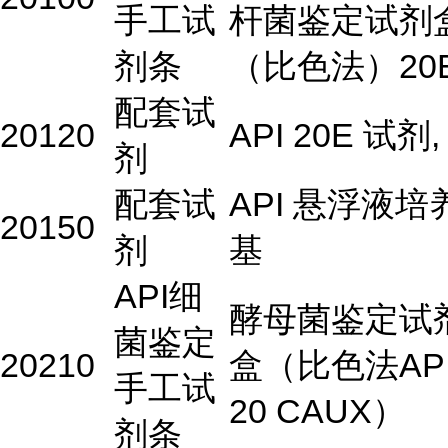
手工试
杆菌鉴定试剂
剂条
（比色法）20
配套试
20120
API 20E 试剂,
剂
配套试
API 悬浮液培
20150
剂
基
API细
酵母菌鉴定试
菌鉴定
20210
盒（比色法AP
手工试
20 CAUX）
剂条