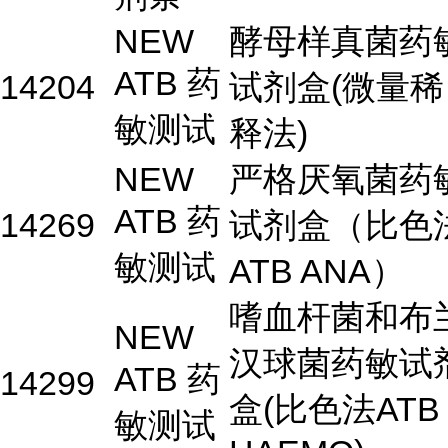
NEW
酵母样真菌药
ATB 药
14204
试剂盒(微量稀
敏测试
释法)
NEW
严格厌氧菌药
ATB 药
14269
试剂盒（比色
敏测试
ATB ANA）
嗜血杆菌和布
NEW
汉球菌药敏试
ATB 药
14299
盒(比色法ATB
敏测试