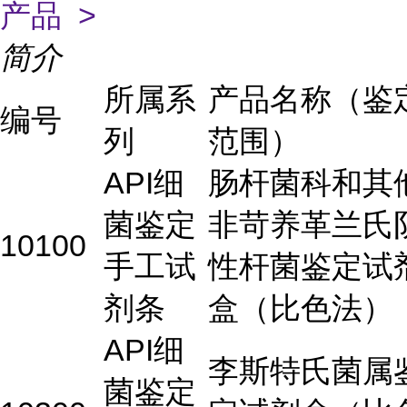
产品 >
简介
所属系
产品名称（鉴
编号
列
范围）
API细
肠杆菌科和其
菌鉴定
非苛养革兰氏
10100
手工试
性杆菌鉴定试
剂条
盒（比色法）
API细
李斯特氏菌属
菌鉴定