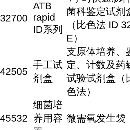
ATB
菌科鉴定试剂
rapid
32700
（比色法 ID 3
ID系列
E）
支原体培养、
手工试
定、计数及药
42505
剂盒
试验试剂盒（
色法）
细菌培
45532
养用容
微需氧发生袋