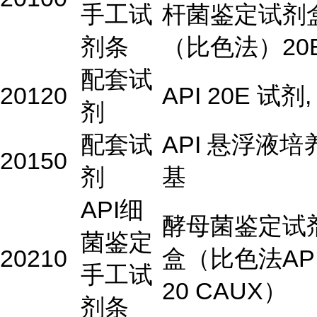
手工试
杆菌鉴定试剂
剂条
（比色法）20
配套试
20120
API 20E 试剂,
剂
配套试
API 悬浮液培
20150
剂
基
API细
酵母菌鉴定试
菌鉴定
20210
盒（比色法AP
手工试
20 CAUX）
剂条