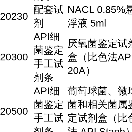
配套试
NACL 0.85%
20230
剂
浮液 5ml
API细
厌氧菌鉴定试
菌鉴定
20300
盒（比色法AP
手工试
20A）
剂条
API细
葡萄球菌、微
菌鉴定
菌和相关菌属
20500
手工试
定试剂盒（比
剂条
法 API Staph