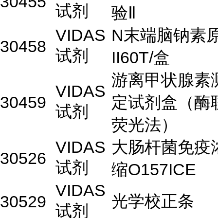
30455
试剂
验Ⅱ
VIDAS
N末端脑钠素
30458
试剂
II60T/盒
游离甲状腺素
VIDAS
30459
定试剂盒（酶
试剂
荧光法）
VIDAS
大肠杆菌免疫
30526
试剂
缩O157ICE
VIDAS
光学校正条
30529
试剂