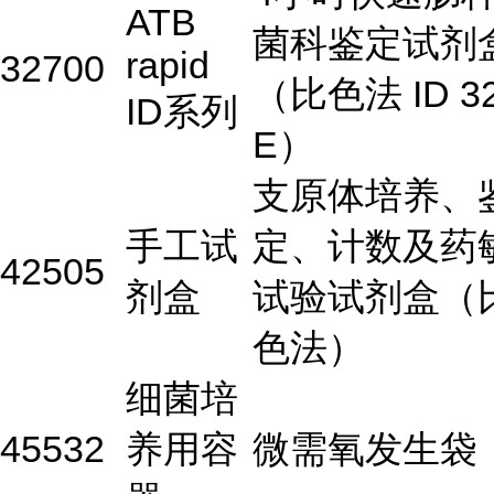
ATB
菌科鉴定试剂
rapid
32700
（比色法 ID 3
ID系列
E）
支原体培养、
手工试
定、计数及药
42505
剂盒
试验试剂盒（
色法）
细菌培
45532
养用容
微需氧发生袋