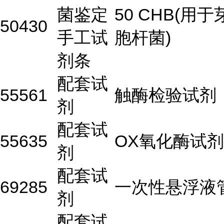
菌鉴定
50 CHB(用于
50430
手工试
胞杆菌)
剂条
配套试
55561
触酶检验试剂
剂
配套试
55635
OX氧化酶试剂
剂
配套试
69285
一次性悬浮液
剂
配套试