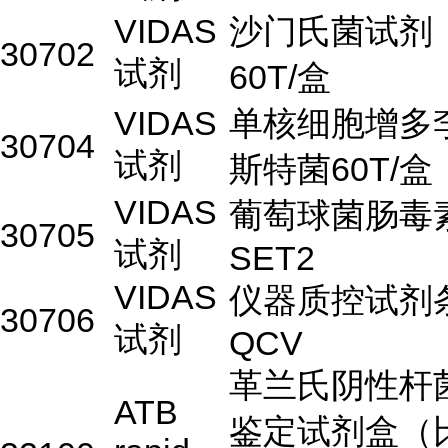
VIDAS
沙门氏菌试剂
30702
试剂
60T/盒
VIDAS
单核细胞增多
30704
试剂
斯特菌60T/盒
VIDAS
葡萄球菌肠毒
30705
试剂
SET2
VIDAS
仪器质控试剂
30706
试剂
QCV
革兰氏阴性杆
ATB
鉴定试剂盒（