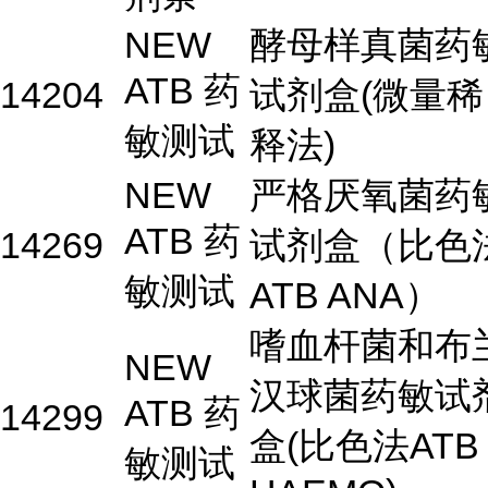
NEW
酵母样真菌药
ATB 药
14204
试剂盒(微量稀
敏测试
释法)
NEW
严格厌氧菌药
ATB 药
14269
试剂盒（比色
敏测试
ATB ANA）
嗜血杆菌和布
NEW
汉球菌药敏试
ATB 药
14299
盒(比色法ATB
敏测试