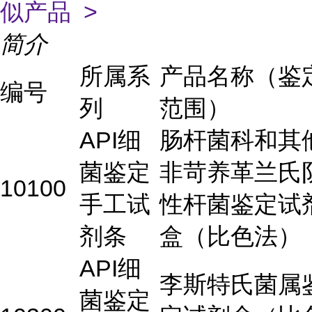
似产品 >
简介
所属系
产品名称（鉴
编号
列
范围）
API细
肠杆菌科和其
菌鉴定
非苛养革兰氏
10100
手工试
性杆菌鉴定试
剂条
盒（比色法）
API细
李斯特氏菌属
菌鉴定