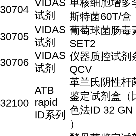
VIDAS
单核细胞增多
30704
试剂
斯特菌60T/盒
VIDAS
葡萄球菌肠毒
30705
试剂
SET2
VIDAS
仪器质控试剂
30706
试剂
QCV
革兰氏阴性杆
ATB
鉴定试剂盒（
rapid
32100
色法ID 32 GN
ID系列
）