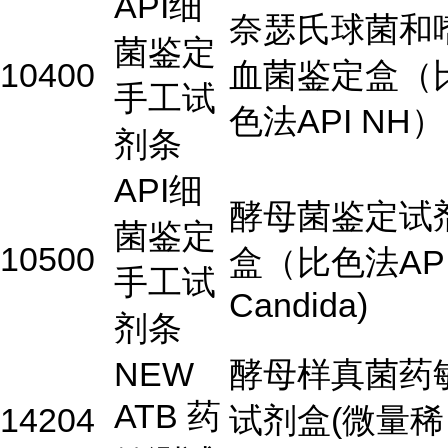
API细
奈瑟氏球菌和
菌鉴定
10400
血菌鉴定盒（
手工试
色法API NH）
剂条
API细
酵母菌鉴定试
菌鉴定
10500
盒（比色法AP
手工试
Candida)
剂条
NEW
酵母样真菌药
ATB 药
14204
试剂盒(微量稀