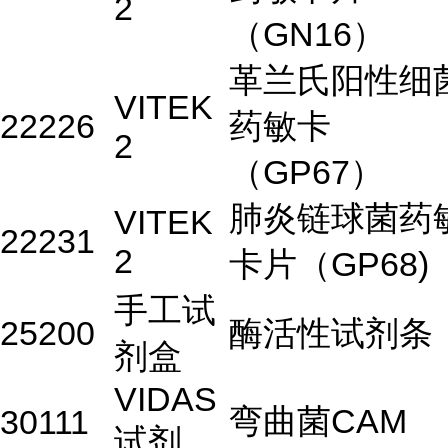
2
（GN16）
革兰氏阳性细
VITEK
22226
药敏卡
2
（GP67）
肺炎链球菌药
VITEK
22231
2
卡片（GP68)
手工试
25200
酶活性试剂条
剂盒
VIDAS
弯曲菌CAM
30111
试剂