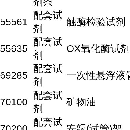
剂条
配套试
55561
触酶检验试剂
剂
配套试
55635
OX氧化酶试剂
剂
配套试
69285
一次性悬浮液
剂
配套试
70100
矿物油
剂
配套试
70200
安瓿(试管)架