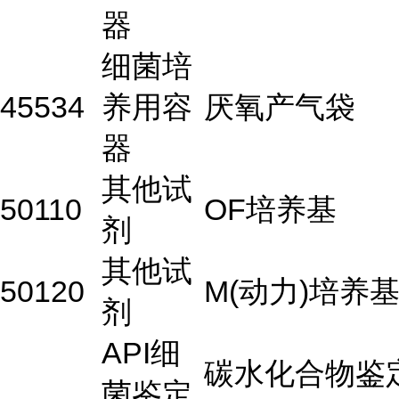
器
细菌培
45534
养用容
厌氧产气袋
器
其他试
50110
OF培养基
剂
其他试
50120
M(动力)培养
剂
API细
碳水化合物鉴
菌鉴定