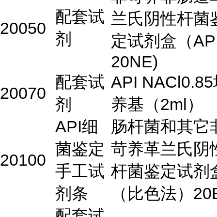
配套试
兰氏阴性杆菌
20050
剂
定试剂盒（AP
20NE)
配套试
API NACl0.8
20070
剂
养基（2ml）
API细
肠杆菌和其它
菌鉴定
苛养革兰氏阴
20100
手工试
杆菌鉴定试剂
剂条
（比色法）20
配套试