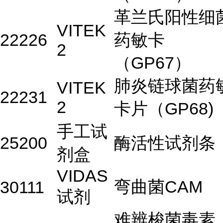
革兰氏阳性细
VITEK
22226
药敏卡
2
（GP67）
肺炎链球菌药
VITEK
22231
2
卡片（GP68)
手工试
25200
酶活性试剂条
剂盒
VIDAS
弯曲菌CAM
30111
试剂
难辨梭菌毒素