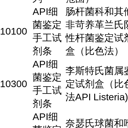
API细
肠杆菌科和其
菌鉴定
非苛养革兰氏
10100
手工试
性杆菌鉴定试
剂条
盒（比色法）
API细
李斯特氏菌属
菌鉴定
10300
定试剂盒（比
手工试
法API Listeria)
剂条
API细
奈瑟氏球菌和