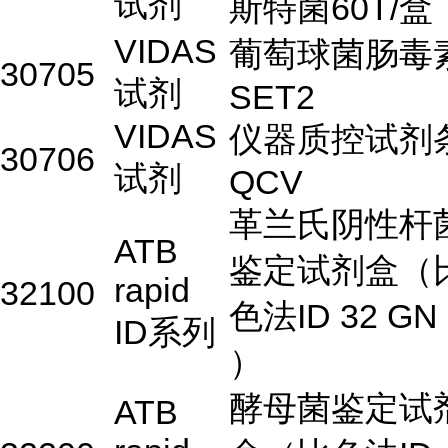
试剂
斯特菌60T/盒
VIDAS
葡萄球菌肠毒
30705
试剂
SET2
VIDAS
仪器质控试剂
30706
试剂
QCV
革兰氏阴性杆
ATB
鉴定试剂盒（
rapid
32100
色法ID 32 GN
ID系列
）
酵母菌鉴定试
ATB