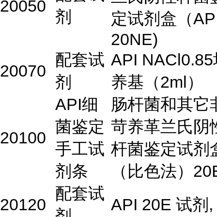
20050
剂
定试剂盒（AP
20NE)
配套试
API NACl0.8
20070
剂
养基（2ml）
API细
肠杆菌和其它
菌鉴定
苛养革兰氏阴
20100
手工试
杆菌鉴定试剂
剂条
（比色法）20
配套试
20120
API 20E 试剂,
剂