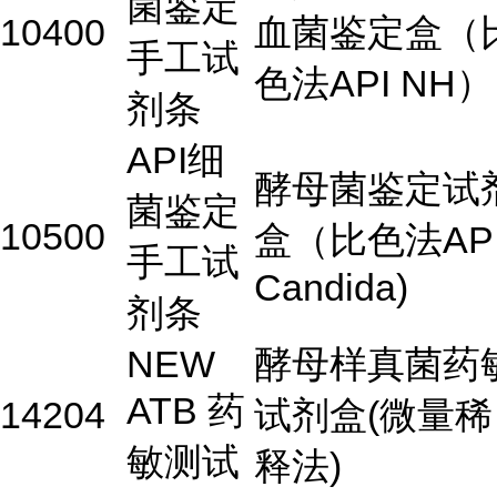
菌鉴定
10400
血菌鉴定盒（
手工试
色法API NH）
剂条
API细
酵母菌鉴定试
菌鉴定
10500
盒（比色法AP
手工试
Candida)
剂条
NEW
酵母样真菌药
ATB 药
14204
试剂盒(微量稀
敏测试
释法)