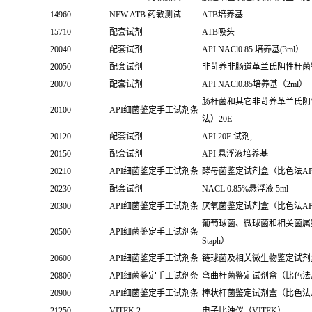
14960
NEW ATB 药敏测试
ATB培养基
15710
配套试剂
ATB吸头
20040
配套试剂
API NACl0.85 培养基(3ml）
20050
配套试剂
非苛养非肠道革兰氏阴性杆菌鉴定
20070
配套试剂
API NACl0.85培养基（2ml）
肠杆菌和其它非苛养革兰氏阴
20100
API细菌鉴定手工试剂条
法）20E
20120
配套试剂
API 20E 试剂,
20150
配套试剂
API 悬浮液培养基
20210
API细菌鉴定手工试剂条
酵母菌鉴定试剂盒（比色法API 
20230
配套试剂
NACL 0.85%悬浮液 5ml
20300
API细菌鉴定手工试剂条
厌氧菌鉴定试剂盒（比色法API
葡萄球菌、微球菌和相关菌属鉴
20500
API细菌鉴定手工试剂条
Staph）
20600
API细菌鉴定手工试剂条
链球菌及相关微生物鉴定试剂盒（比
20800
API细菌鉴定手工试剂条
弯曲杆菌鉴定试剂盒（比色法API
20900
API细菌鉴定手工试剂条
棒状杆菌鉴定试剂盒（比色法API
21250
VITEK 2
电子比浊仪（VITEK）