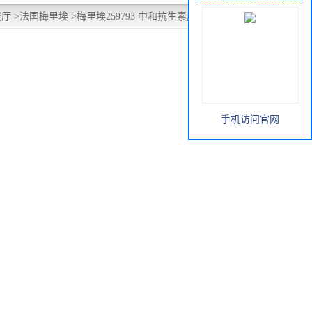
展厅
>
法国梅里埃
>
梅里埃259793 中和抗生素成人厌氧培养瓶
手机访问官网