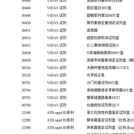
30440
VIDAS 试剂
游离前列腺特异性抗原
30446
VIDAS 试剂
肌红蛋白30T/盒
30448
VIDAS 试剂
超敏肌钙蛋白I60T/盒
30450
VIDAS 试剂
降钙素原定量测定试剂盒
30451
VIDAS 试剂
皮质醇
30453
VIDAS 试剂
癌胚抗原检测试剂盒
30455
VIDAS 试剂
D-二聚体排除试验Ⅱ
30458
VIDAS 试剂
N末端脑钠素原II60T/盒
30459
VIDAS 试剂
游离甲状腺素测定试剂盒（酶
30526
VIDAS 试剂
大肠杆菌免疫浓缩O157ICE
30529
VIDAS 试剂
光学校正条
30702
VIDAS 试剂
沙门氏菌试剂60T/盒
30704
VIDAS 试剂
单核细胞增多李斯特菌60T/盒
30705
VIDAS 试剂
葡萄球菌肠毒素SET2
30706
VIDAS 试剂
仪器质控试剂条QCV
32100
ATB rapid ID系列
革兰氏阴性杆菌鉴定试剂盒（比色法
32200
ATB rapid ID系列
酵母菌鉴定试剂盒（比色法ID 3
32300
ATB rapid ID系列
厌氧菌鉴定试剂盒（比色法rapid I