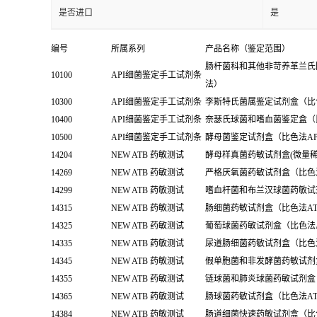
是否进口
是
编号
所属系列
产品名称（鉴定范围）
肠杆菌科和其他非苛养革兰氏
10100
API细菌鉴定手工试剂条
法）
10300
API细菌鉴定手工试剂条
李斯特氏菌属鉴定试剂盒（比色法API
10400
API细菌鉴定手工试剂条
奈瑟氏球菌和嗜血菌鉴定盒（比
10500
API细菌鉴定手工试剂条
酵母菌鉴定试剂盒（比色法API Ca
14204
NEW ATB 药敏测试
酵母样真菌药敏试剂盒(微量稀
14269
NEW ATB 药敏测试
严格厌氧菌药敏试剂盒（比色法
14299
NEW ATB 药敏测试
嗜血杆菌和布兰汉球菌药敏试剂盒
14315
NEW ATB 药敏测试
肠细菌药敏试剂盒（比色法ATB
14325
NEW ATB 药敏测试
葡萄球菌药敏试剂盒（比色法ATB
14335
NEW ATB 药敏测试
尿道肠细菌药敏试剂盒（比色法A
14345
NEW ATB 药敏测试
假单胞菌和非发酵菌药敏试剂盒（
14355
NEW ATB 药敏测试
链球菌和肺炎球菌药敏试剂盒（比
14365
NEW ATB 药敏测试
肠球菌药敏试剂盒（比色法ATB En
14384
NEW ATB 药敏测试
肠道细菌快速药敏试剂盒（比