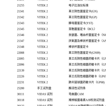
21255
VITEK 2
电子比浊仪标准
21341
VITEK 2
革兰阴性菌鉴定卡(GN)
21342
VITEK 2
革兰阳性菌鉴定卡(GP)
21343
VITEK 2
酵母菌鉴定卡(YST)
21345
VITEK 2
芽胞菌鉴定卡（BCL）
21346
VITEK 2
奈瑟菌、嗜血杆菌鉴定卡（N
21347
VITEK 2
厌氧菌及棒状杆菌鉴定卡（A
21348
VITEK 2
棒状杆菌鉴定卡
22008
VITEK 2
革兰阴性菌鉴定卡(GN09)
22095
VITEK 2
革兰氏阴性细菌药敏卡片（GN
22096
VITEK 2
革兰氏阴性细菌药敏卡片（GN
22139
VITEK 2
革兰氏阴性细菌药敏卡片（GN
22226
VITEK 2
革兰氏阳性细菌药敏卡（GP6
22231
VITEK 2
肺炎链球菌药敏卡片（GP68)
25200
手工试剂盒
酶活性试剂条
30111
VIDAS 试剂
弯曲菌CAM
30118
VIDAS 试剂
难辨梭菌毒素A/B检测试剂