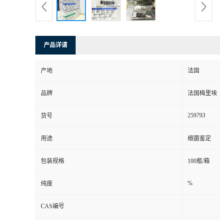
产品详请
产地
法国
品牌
法国梅里埃
259793
货号
用途
细菌鉴定
包装规格
100瓶/箱
%
纯度
CAS编号