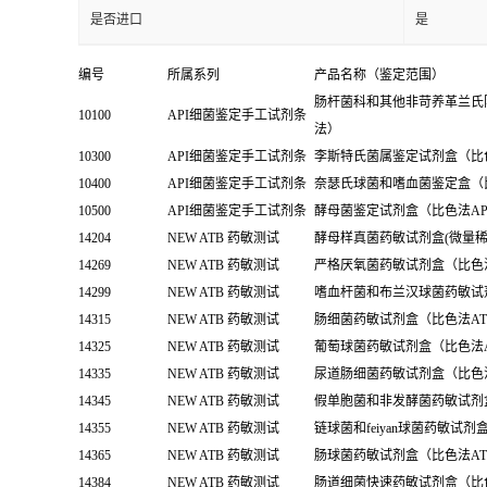
是否进口
是
编号
所属系列
产品名称（鉴定范围）
肠杆菌科和其他非苛养革兰氏
10100
API细菌鉴定手工试剂条
法）
10300
API细菌鉴定手工试剂条
李斯特氏菌属鉴定试剂盒（比色法API
10400
API细菌鉴定手工试剂条
奈瑟氏球菌和嗜血菌鉴定盒（比
10500
API细菌鉴定手工试剂条
酵母菌鉴定试剂盒（比色法API Ca
14204
NEW ATB 药敏测试
酵母样真菌药敏试剂盒(微量稀
14269
NEW ATB 药敏测试
严格厌氧菌药敏试剂盒（比色法A
14299
NEW ATB 药敏测试
嗜血杆菌和布兰汉球菌药敏试剂盒
14315
NEW ATB 药敏测试
肠细菌药敏试剂盒（比色法ATB
14325
NEW ATB 药敏测试
葡萄球菌药敏试剂盒（比色法ATB
14335
NEW ATB 药敏测试
尿道肠细菌药敏试剂盒（比色法A
14345
NEW ATB 药敏测试
假单胞菌和非发酵菌药敏试剂盒（
14355
NEW ATB 药敏测试
链球菌和feiyan球菌药敏试剂盒
14365
NEW ATB 药敏测试
肠球菌药敏试剂盒（比色法ATB En
14384
NEW ATB 药敏测试
肠道细菌快速药敏试剂盒（比