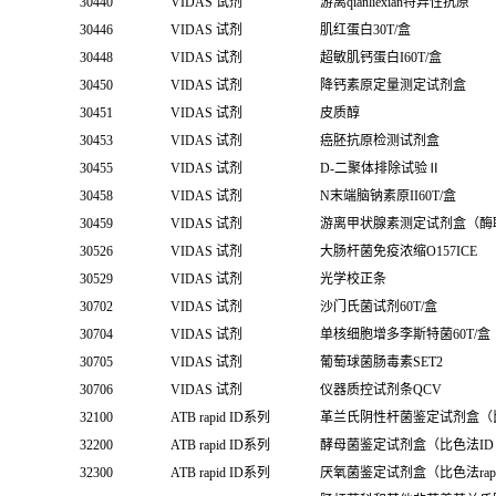
30440
VIDAS 试剂
游离qianliexian特异性抗原
30446
VIDAS 试剂
肌红蛋白30T/盒
30448
VIDAS 试剂
超敏肌钙蛋白I60T/盒
30450
VIDAS 试剂
降钙素原定量测定试剂盒
30451
VIDAS 试剂
皮质醇
30453
VIDAS 试剂
癌胚抗原检测试剂盒
30455
VIDAS 试剂
D-二聚体排除试验Ⅱ
30458
VIDAS 试剂
N末端脑钠素原II60T/盒
30459
VIDAS 试剂
游离甲状腺素测定试剂盒（酶
30526
VIDAS 试剂
大肠杆菌免疫浓缩O157ICE
30529
VIDAS 试剂
光学校正条
30702
VIDAS 试剂
沙门氏菌试剂60T/盒
30704
VIDAS 试剂
单核细胞增多李斯特菌60T/盒
30705
VIDAS 试剂
葡萄球菌肠毒素SET2
30706
VIDAS 试剂
仪器质控试剂条QCV
32100
ATB rapid ID系列
革兰氏阴性杆菌鉴定试剂盒（比色法
32200
ATB rapid ID系列
酵母菌鉴定试剂盒（比色法ID 3
32300
ATB rapid ID系列
厌氧菌鉴定试剂盒（比色法rapid I