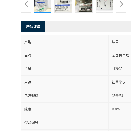
产品详请
产地
法国
品牌
法国梅里埃
412065
货号
用途
细菌鉴定
包装规格
25条/盒
100%
纯度
CAS编号