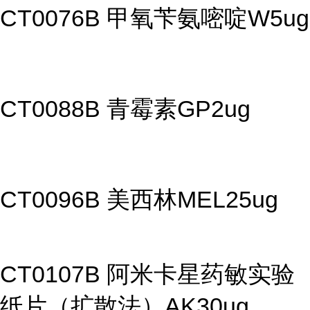
CT0076B 甲氧苄氨嘧啶W5ug
CT0088B 青霉素GP2ug
CT0096B 美西林MEL25ug
CT0107B 阿米卡星药敏实验
纸片（扩散法）AK30ug