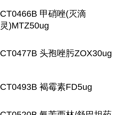
CT0466B 甲硝唑(灭滴
灵)MTZ50ug
CT0477B 头孢唑肟ZOX30ug
CT0493B 褐霉素FD5ug
CT0520B 氨苄西林/舒巴坦药