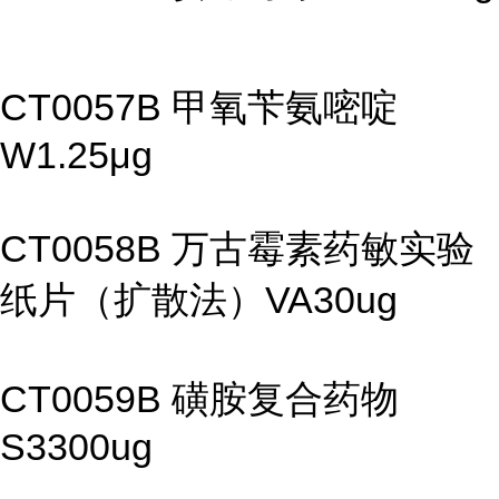
CT0057B 甲氧苄氨嘧啶
W1.25μg
CT0058B 万古霉素药敏实验
纸片（扩散法）VA30ug
CT0059B 磺胺复合药物
S3300ug