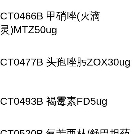
CT0466B 甲硝唑(灭滴
灵)MTZ50ug
CT0477B 头孢唑肟ZOX30ug
CT0493B 褐霉素FD5ug
CT0520B 氨苄西林/舒巴坦药