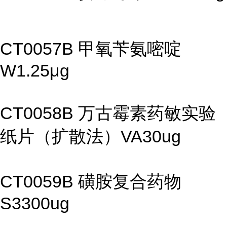
CT0057B 甲氧苄氨嘧啶
W1.25μg
CT0058B 万古霉素药敏实验
纸片（扩散法）VA30ug
CT0059B 磺胺复合药物
S3300ug