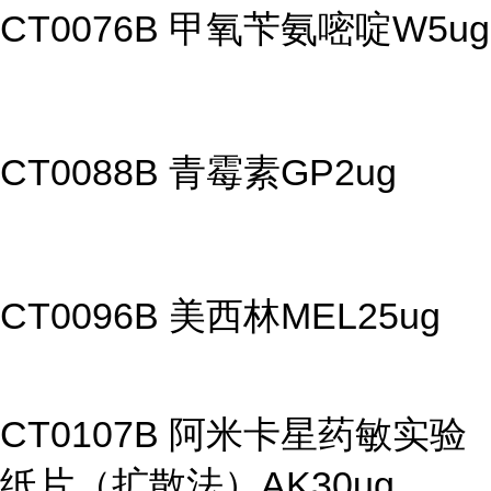
CT0076B 甲氧苄氨嘧啶W5ug
CT0088B 青霉素GP2ug
CT0096B 美西林MEL25ug
CT0107B 阿米卡星药敏实验
纸片（扩散法）AK30ug