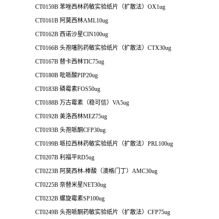
CT0159B 苯唑西林药敏实验纸片（扩散法）OX1ug
CT0161B 阿莫西林AML10ug
CT0162B 西诺沙星CIN100ug
CT0166B 头孢噻肟药敏实验纸片（扩散法）CTX30ug
CT0167B 替卡西林TIC75ug
CT0180B 吡哌酸PIP20ug
CT0183B 磷霉素FOS50ug
CT0188B 万古霉素（稳可信）VA5ug
CT0192B 美洛西林MEZ75ug
CT0193B 头孢哌酮CFP30ug
CT0199B 哌拉西林药敏实验纸片（扩散法）PRL100ug
CT0207B 利福平RD5ug
CT0223B 阿莫西林-棒酸（澳格门丁）AMC30ug
CT0225B 奈替米星NET30ug
CT0232B 螺旋霉素SP100ug
CT0249B 头孢哌酮药敏实验纸片（扩散法）CFP75ug