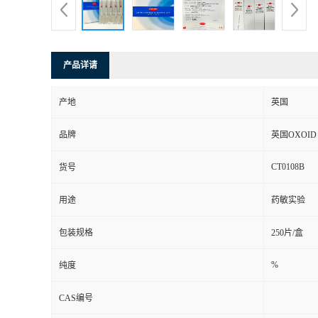
产品详请
产地
英国
品牌
英国OXOID
CT0108B
货号
用途
药敏实验
包装规格
250片/盒
%
纯度
CAS编号