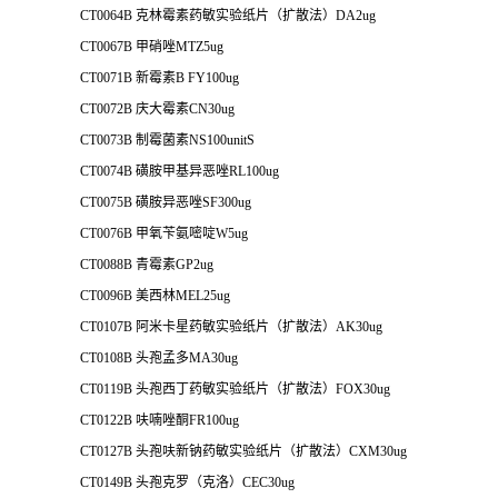
CT0064B 克林霉素药敏实验纸片（扩散法）DA2ug
CT0067B 甲硝唑MTZ5ug
CT0071B 新霉素B FY100ug
CT0072B 庆大霉素CN30ug
CT0073B 制霉菌素NS100unitS
CT0074B 磺胺甲基异恶唑RL100ug
CT0075B 磺胺异恶唑SF300ug
CT0076B 甲氧苄氨嘧啶W5ug
CT0088B 青霉素GP2ug
CT0096B 美西林MEL25ug
CT0107B 阿米卡星药敏实验纸片（扩散法）AK30ug
CT0108B 头孢孟多MA30ug
CT0119B 头孢西丁药敏实验纸片（扩散法）FOX30ug
CT0122B 呋喃唑酮FR100ug
CT0127B 头孢呋新钠药敏实验纸片（扩散法）CXM30ug
CT0149B 头孢克罗（克洛）CEC30ug