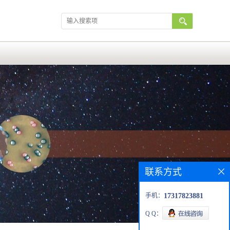
联系方式
手机：
17317823881
Q Q：