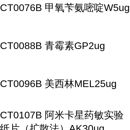
CT0076B 甲氧苄氨嘧啶W5ug
CT0088B 青霉素GP2ug
CT0096B 美西林MEL25ug
CT0107B 阿米卡星药敏实验
纸片（扩散法）AK30ug