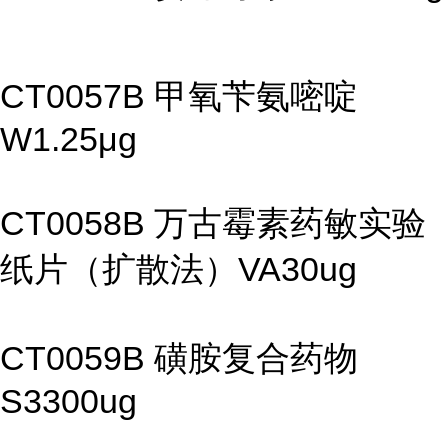
CT0057B 甲氧苄氨嘧啶
W1.25μg
CT0058B 万古霉素药敏实验
纸片（扩散法）VA30ug
CT0059B 磺胺复合药物
S3300ug