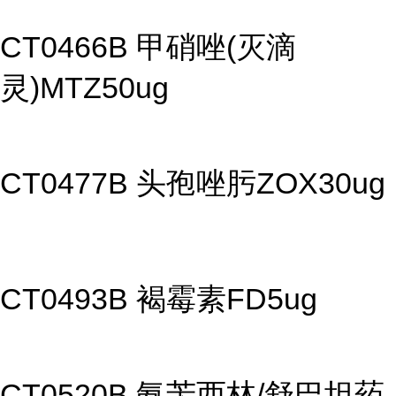
CT0466B 甲硝唑(灭滴
灵)MTZ50ug
CT0477B 头孢唑肟ZOX30ug
CT0493B 褐霉素FD5ug
CT0520B 氨苄西林/舒巴坦药