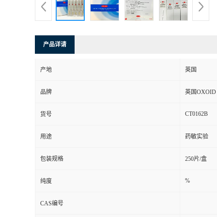
产品详请
产地
英国
品牌
英国OXOID
CT0162B
货号
用途
药敏实验
包装规格
250片/盒
%
纯度
CAS编号