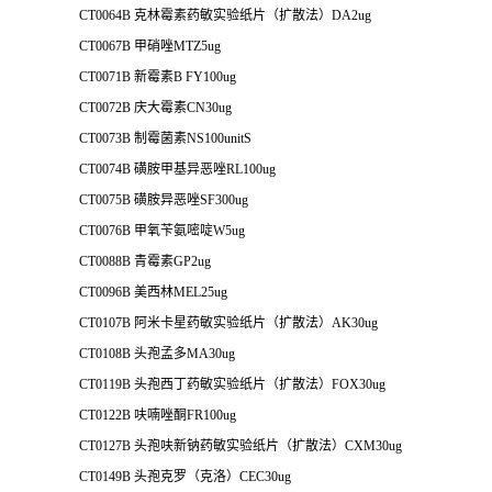
CT0064B 克林霉素药敏实验纸片（扩散法）DA2ug
CT0067B 甲硝唑MTZ5ug
CT0071B 新霉素B FY100ug
CT0072B 庆大霉素CN30ug
CT0073B 制霉菌素NS100unitS
CT0074B 磺胺甲基异恶唑RL100ug
CT0075B 磺胺异恶唑SF300ug
CT0076B 甲氧苄氨嘧啶W5ug
CT0088B 青霉素GP2ug
CT0096B 美西林MEL25ug
CT0107B 阿米卡星药敏实验纸片（扩散法）AK30ug
CT0108B 头孢孟多MA30ug
CT0119B 头孢西丁药敏实验纸片（扩散法）FOX30ug
CT0122B 呋喃唑酮FR100ug
CT0127B 头孢呋新钠药敏实验纸片（扩散法）CXM30ug
CT0149B 头孢克罗（克洛）CEC30ug