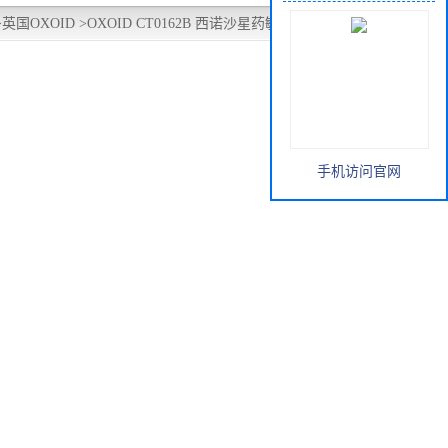
>
英国OXOID
>
OXOID CT0162B 西诺沙星药敏纸片CIN100ug
手机访问官网