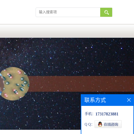
联系方式
手机：
17317823881
Q Q：