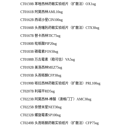
CT0159B 苯唑西林药敏实验纸片（扩散法）OX1ug
CT0161B 阿莫西林AML10ug
CT0162B 西诺沙星CIN100ug
CT0166B 头孢噻肟药敏实验纸片（扩散法）CTX30ug
CT0167B 替卡西林TIC75ug
CT0180B 吡哌酸PIP20ug
CT0183B 磷霉素FOS50ug
CT0188B 万古霉素（稳可信）VA5ug
CT0192B 美洛西林MEZ75ug
CT0193B 头孢哌酮CFP30ug
CT0199B 哌拉西林药敏实验纸片（扩散法）PRL100ug
CT0207B 利福平RD5ug
CT0223B 阿莫西林-棒酸（澳格门丁）AMC30ug
CT0225B 奈替米星NET30ug
CT0232B 螺旋霉素SP100ug
CT0249B 头孢哌酮药敏实验纸片（扩散法）CFP75ug