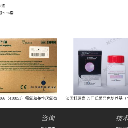
l/瓶
瓶*1ml/套
066（410851）需氧和兼性厌氧微
法国科玛嘉 沙门氏菌显色培养基（
生物培养瓶
代）25L/瓶
咨询
技