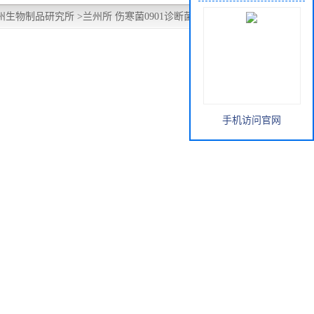
州生物制品研究所
>
兰州所 伤寒菌0901诊断菌液 10支 2ml/盒
手机访问官网