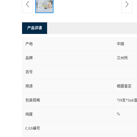
产品详请
产地
中国
品牌
兰州所
货号
用途
细菌鉴定
包装规格
?10支*2ml/
%
纯度
CAS编号