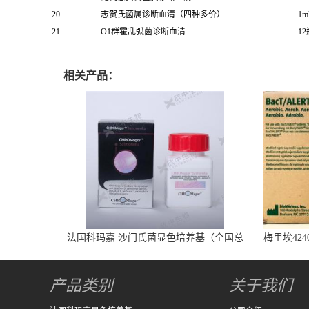
20
志贺氏菌属诊断血清（四种多价）
1m
21
O1群霍乱弧菌诊断血清
12
相关产品：
法国科玛嘉 沙门氏菌显色培养基（全国总
梅里埃424
代） 1000ml/瓶
产品类别
关于我们