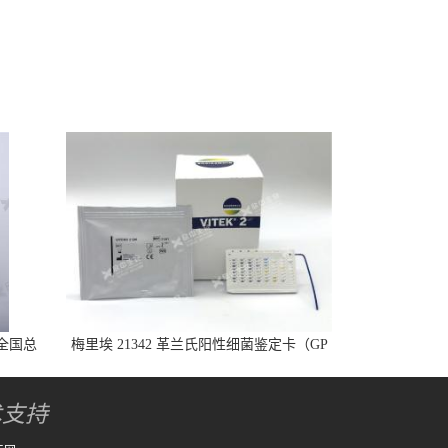
全国总
梅里埃 21342 革兰氏阳性细菌鉴定卡（GP
卡）
术支持