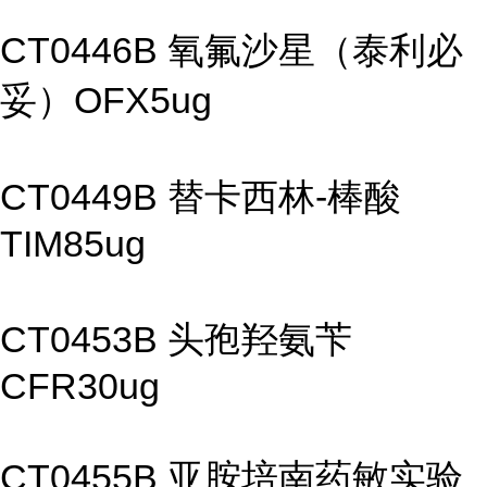
CT0446B 氧氟沙星（泰利必
妥）OFX5ug
CT0449B 替卡西林-棒酸
TIM85ug
CT0453B 头孢羟氨苄
CFR30ug
CT0455B 亚胺培南药敏实验