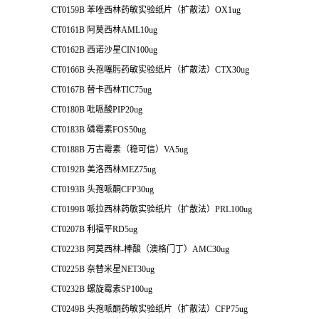
CT0159B 苯唑西林药敏实验纸片（扩散法）OX1ug
CT0161B 阿莫西林AML10ug
CT0162B 西诺沙星CIN100ug
CT0166B 头孢噻肟药敏实验纸片（扩散法）CTX30ug
CT0167B 替卡西林TIC75ug
CT0180B 吡哌酸PIP20ug
CT0183B 磷霉素FOS50ug
CT0188B 万古霉素（稳可信）VA5ug
CT0192B 美洛西林MEZ75ug
CT0193B 头孢哌酮CFP30ug
CT0199B 哌拉西林药敏实验纸片（扩散法）PRL100ug
CT0207B 利福平RD5ug
CT0223B 阿莫西林-棒酸（澳格门丁）AMC30ug
CT0225B 奈替米星NET30ug
CT0232B 螺旋霉素SP100ug
CT0249B 头孢哌酮药敏实验纸片（扩散法）CFP75ug