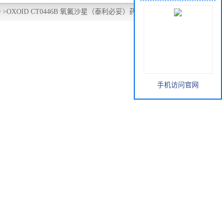
D
>
OXOID CT0446B 氧氟沙星（泰利必妥）药敏纸片OFX5ug
手机访问官网