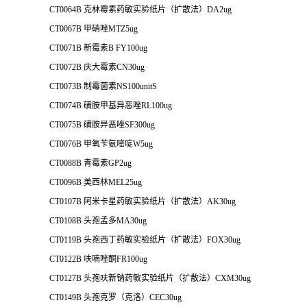
CT0064B 克林霉素药敏实验纸片（扩散法）DA2ug
CT0067B 甲硝唑MTZ5ug
CT0071B 新霉素B FY100ug
CT0072B 庆大霉素CN30ug
CT0073B 制霉菌素NS100unitS
CT0074B 磺胺甲基异恶唑RL100ug
CT0075B 磺胺异恶唑SF300ug
CT0076B 甲氧苄氨嘧啶W5ug
CT0088B 青霉素GP2ug
CT0096B 美西林MEL25ug
CT0107B 阿米卡星药敏实验纸片（扩散法）AK30ug
CT0108B 头孢孟多MA30ug
CT0119B 头孢西丁药敏实验纸片（扩散法）FOX30ug
CT0122B 呋喃唑酮FR100ug
CT0127B 头孢呋新钠药敏实验纸片（扩散法）CXM30ug
CT0149B 头孢克罗（克洛）CEC30ug