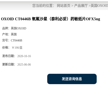
您当前的位置：
网站首页
>
产品展厅
>
英国OXOI
OXOID CT0446B 氧氟沙星（泰利必妥）药敏纸片OFX5ug
品牌：
英国OXOID
产地：
英国
货号：
CT0446B
价格：
￥190/盒
发布日期：
2020-10-16
更新日期：
2025-06-06
发送咨询信息