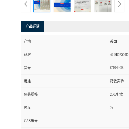
产品详请
产地
英国
品牌
英国OXOID
CT0446B
货号
用途
药敏实验
包装规格
250片/盒
%
纯度
CAS编号