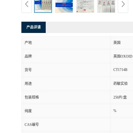
产品详请
产地
英国
品牌
英国OXOID
CT1714B
货号
用途
药敏实验
包装规格
250片/盒
%
纯度
CAS编号