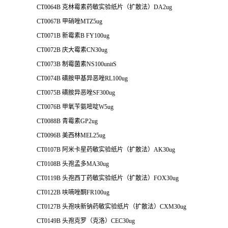
CT0064B 克林霉素药敏实验纸片（扩散法）DA2ug
CT0067B 甲硝唑MTZ5ug
CT0071B 新霉素B FY100ug
CT0072B 庆大霉素CN30ug
CT0073B 制霉菌素NS100unitS
CT0074B 磺胺甲基异恶唑RL100ug
CT0075B 磺胺异恶唑SF300ug
CT0076B 甲氧苄氨嘧啶W5ug
CT0088B 青霉素GP2ug
CT0096B 美西林MEL25ug
CT0107B 阿米卡星药敏实验纸片（扩散法）AK30ug
CT0108B 头孢孟多MA30ug
CT0119B 头孢西丁药敏实验纸片（扩散法）FOX30ug
CT0122B 呋喃唑酮FR100ug
CT0127B 头孢呋新钠药敏实验纸片（扩散法）CXM30ug
CT0149B 头孢克罗（克洛）CEC30ug