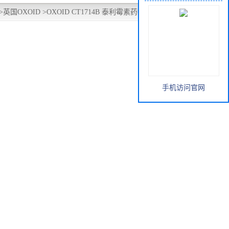
>
英国OXOID
>
OXOID CT1714B 泰利霉素药敏纸片TEL15ug
手机访问官网