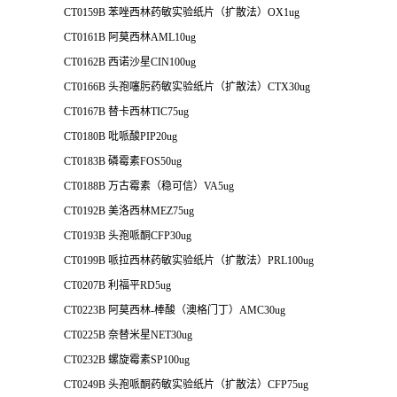
CT0159B 苯唑西林药敏实验纸片（扩散法）OX1ug
CT0161B 阿莫西林AML10ug
CT0162B 西诺沙星CIN100ug
CT0166B 头孢噻肟药敏实验纸片（扩散法）CTX30ug
CT0167B 替卡西林TIC75ug
CT0180B 吡哌酸PIP20ug
CT0183B 磷霉素FOS50ug
CT0188B 万古霉素（稳可信）VA5ug
CT0192B 美洛西林MEZ75ug
CT0193B 头孢哌酮CFP30ug
CT0199B 哌拉西林药敏实验纸片（扩散法）PRL100ug
CT0207B 利福平RD5ug
CT0223B 阿莫西林-棒酸（澳格门丁）AMC30ug
CT0225B 奈替米星NET30ug
CT0232B 螺旋霉素SP100ug
CT0249B 头孢哌酮药敏实验纸片（扩散法）CFP75ug