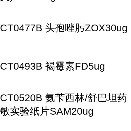
CT0477B 头孢唑肟ZOX30ug
CT0493B 褐霉素FD5ug
CT0520B 氨苄西林/舒巴坦药
敏实验纸片SAM20ug