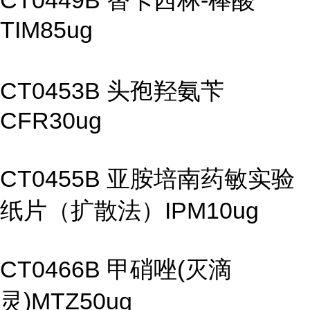
CT0449B 替卡西林-棒酸
TIM85ug
CT0453B 头孢羟氨苄
CFR30ug
CT0455B 亚胺培南药敏实验
纸片（扩散法）IPM10ug
CT0466B 甲硝唑(灭滴
灵)MTZ50ug