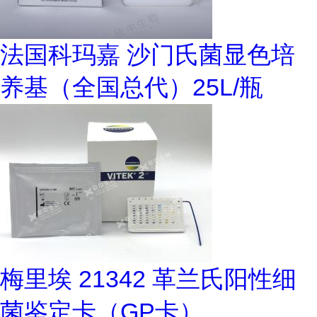
法国科玛嘉 沙门氏菌显色培
养基（全国总代）25L/瓶
梅里埃 21342 革兰氏阳性细
菌鉴定卡（GP卡）