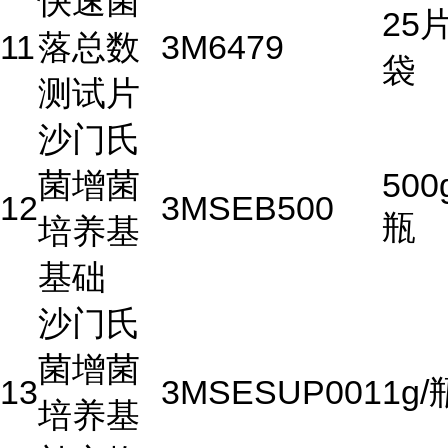
快速菌
25片
11
落总数
3M
6479
袋
测试片
沙门氏
菌增菌
500
12
3M
SEB500
瓶
培养基
基础
沙门氏
菌增菌
13
3M
SESUP001
1g/
培养基