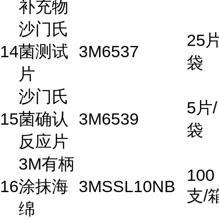
补充物
沙门氏
25片
14
菌测试
3M
6537
袋
片
沙门氏
5片/
15
菌确认
3M
6539
袋
反应片
3M有柄
100
16
涂抹海
3M
SSL10NB
支/
绵