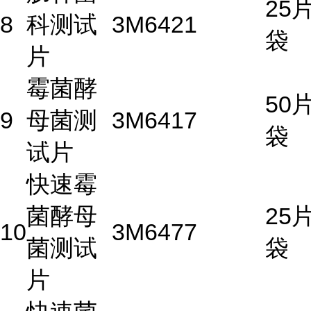
25片
8
科测试
3M
6421
袋
片
霉菌酵
50片
9
母菌测
3M
6417
袋
试片
快速霉
菌酵母
25片
10
3M
6477
菌测试
袋
片