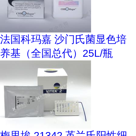
法国科玛嘉 沙门氏菌显色培
养基（全国总代）25L/瓶
梅里埃 21342 革兰氏阳性细