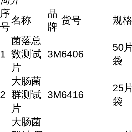
序
品
名称
货号
规
号
牌
菌落总
50片
1
数测试
3M
6406
袋
片
大肠菌
25片
2
群测试
3M
6416
袋
片
大肠菌