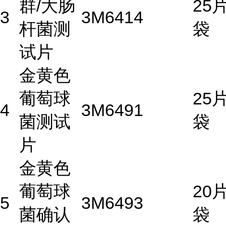
群/大肠
25片
3
3M
6414
杆菌测
袋
试片
金黄色
葡萄球
25片
4
3M
6491
菌测试
袋
片
金黄色
葡萄球
20片
5
3M
6493
菌确认
袋