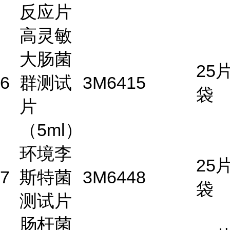
反应片
高灵敏
大肠菌
25片
6
群测试
3M
6415
袋
片
（5ml）
环境李
25片
7
斯特菌
3M
6448
袋
测试片
肠杆菌