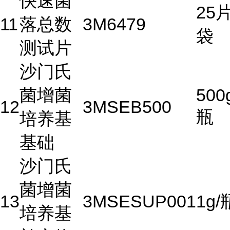
快速菌
25片
11
落总数
3M
6479
袋
测试片
沙门氏
菌增菌
500
12
3M
SEB500
瓶
培养基
基础
沙门氏
菌增菌
13
3M
SESUP001
1g/
培养基