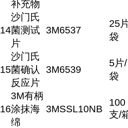
补充物
沙门氏
25片
14
菌测试
3M
6537
袋
片
沙门氏
5片/
15
菌确认
3M
6539
袋
反应片
3M有柄
100
16
涂抹海
3M
SSL10NB
支/
绵