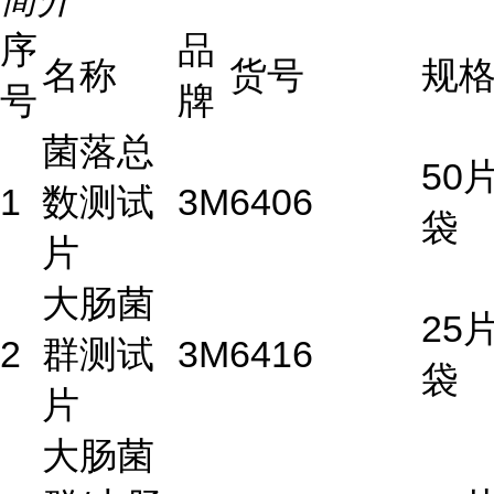
序
品
名称
货号
规
号
牌
菌落总
50片
1
数测试
3M
6406
袋
片
大肠菌
25片
2
群测试
3M
6416
袋
片
大肠菌