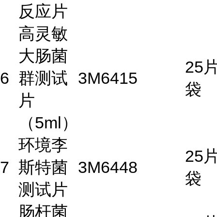
反应片
高灵敏
大肠菌
25片
6
群测试
3M
6415
袋
片
（5ml）
环境李
25片
7
斯特菌
3M
6448
袋
测试片
肠杆菌