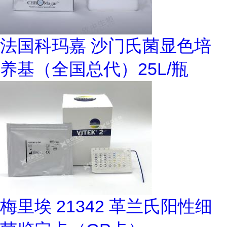
法国科玛嘉 沙门氏菌显色培
养基（全国总代）25L/瓶
梅里埃 21342 革兰氏阳性细