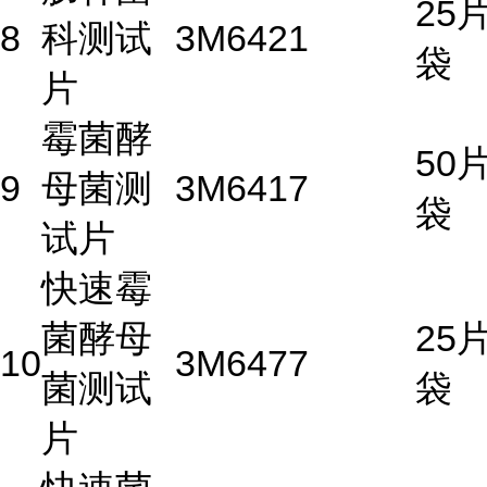
25片
8
科测试
3M
6421
袋
片
霉菌酵
50片
9
母菌测
3M
6417
袋
试片
快速霉
菌酵母
25片
10
3M
6477
菌测试
袋
片