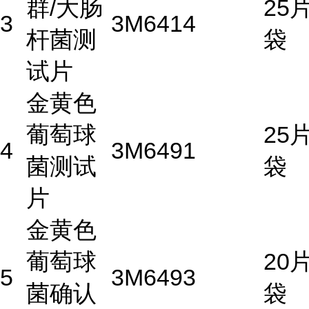
群/大肠
25片
3
3M
6414
杆菌测
袋
试片
金黄色
葡萄球
25片
4
3M
6491
菌测试
袋
片
金黄色
葡萄球
20片
5
3M
6493
菌确认
袋