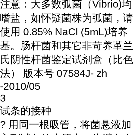
注意：大多数弧菌（Vibrio)均
嗜盐，如怀疑菌株为弧菌，请
使用 0.85% NaCl (5mL)培养
基。肠杆菌和其它非苛养革兰
氏阴性杆菌鉴定试剂盒（比色
法） 版本号 07584J- zh
-2010/05
3
试条的接种
? 用同一根吸管，将菌悬液加