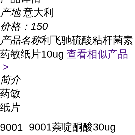
产地
意大利
价格：
150
产品名称
利飞驰硫酸粘杆菌素
药敏纸片10ug
查看相似产品
>
简介
药敏
纸片
9001萘啶酮酸30ug
9001