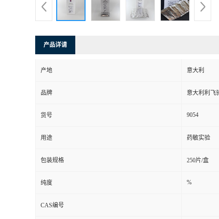
产品详请
产地
意大利
品牌
意大利利飞
9054
货号
用途
药敏实验
包装规格
250片/盒
%
纯度
CAS编号