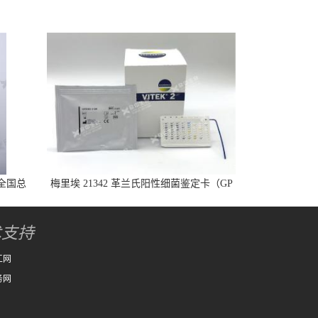
全国总
梅里埃 21342 革兰氏阳性细菌鉴定卡（GP
卡）
术支持
工网
务网