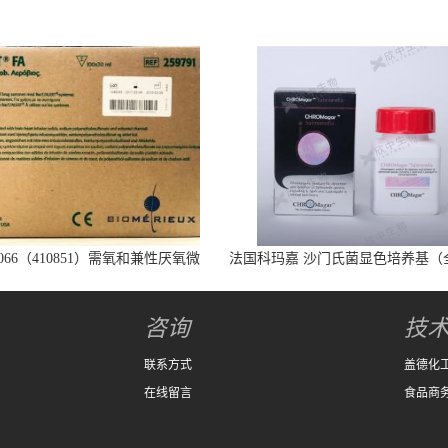
066（410851）需氧和兼性厌氧微
法国科玛嘉 沙门氏菌显色培养基（
生物培养瓶
代）25L/瓶
咨询
技
联系方式
盖德化
在线留言
食品商