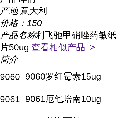
产地
意大利
价格：
150
产品名称
利飞驰甲硝唑药敏纸
片50ug
查看相似产品 >
简介
9060罗红霉素15ug
9060
9061厄他培南10ug
9061