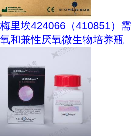
梅里埃424066（410851）需
氧和兼性厌氧微生物培养瓶