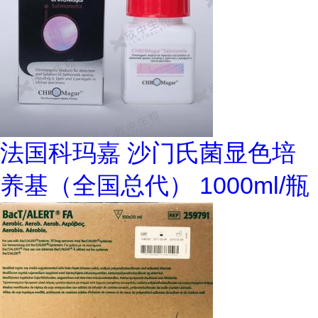
法国科玛嘉 沙门氏菌显色培
养基（全国总代） 1000ml/瓶