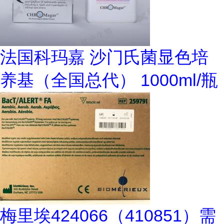
法国科玛嘉 沙门氏菌显色培
养基（全国总代） 1000ml/瓶
梅里埃424066（410851）需