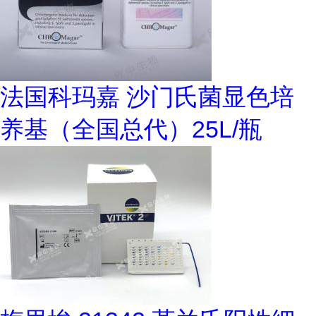
法国科玛嘉 沙门氏菌显色培
养基（全国总代）25L/瓶