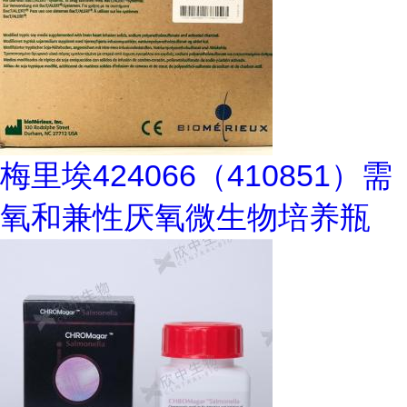
梅里埃424066（410851）需
氧和兼性厌氧微生物培养瓶