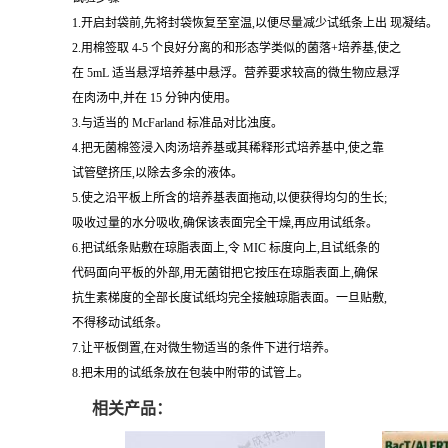
1.开启封袋前,先将封袋恢复至室温,以便尽量减少试纸条上出 现凝结。
2.用棉签取 4-5 个良好分离的和形态学类似的菌落+培养基,使之
在 5mL 适当悬浮培养基中悬浮。营养要求较高的微生物应悬浮
在肉汤中,并在 15 分钟内使用。
3.与适当的 McFarland 标准品对比浊度。
4.把无菌棉签浸入肉汤培养基或其稀释形式培养基中,使之靠
试管壁挤压,以除去多余的液体。
5.使之沿平板上所含的培养基表面拖动,以便获得均匀的生长;
吸收过量的水分吸收,确保该表面完全干燥,再应用试纸条。
6.把试纸条贴敷在琼脂表面上,令 MIC 标度向上,且试纸条的
代码面向平板的外部,用无菌钳把它按压在琼脂表面上,确保
抗生素梯度的全部长度试纸均完全接触琼脂表面。一旦贴敷,
不得移动试纸条。
7.让平板倒置,在对微生物适当的条件下进行培养。
8.把未用的试纸条放在包装中附带的试管上。
相关产品：