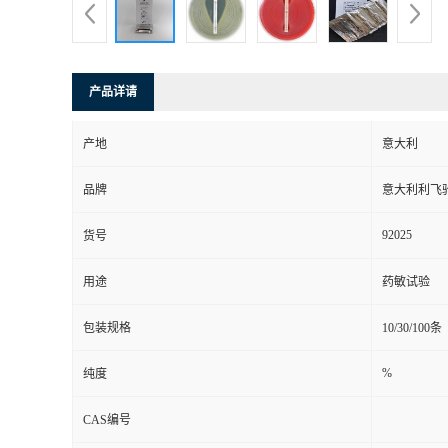
产品详请
产地
意大利
品牌
意大利利飞
92025
货号
用途
药敏试验
包装规格
10/30/100条
%
纯度
CAS编号