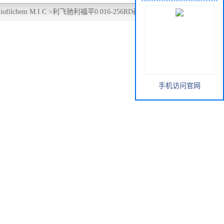
filchem M.I.C
>
利飞驰利福平0.016-256RD药敏纸条ETEST
手机访问官网