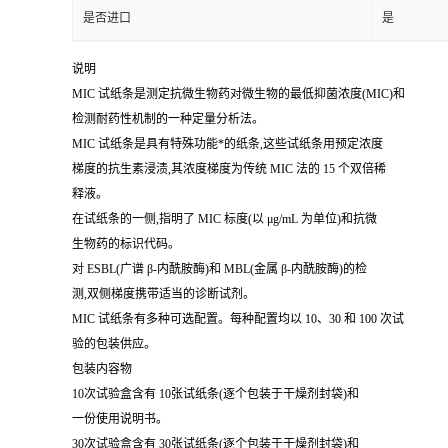
是否进口
是
说明
MIC 试纸条是测定抗微生物药对微生物的最低抑菌浓度(MIC)和
检测耐药性机制的一种定量分析法。
MIC 试纸条是具有特殊功能*的纸条,这些试纸条用预定浓度
梯度的抗生素浸渍,其浓度梯度为传统 MIC 法的 15 个双倍稀
释液。
在试纸条的一侧,指明了 MIC 标度(以 μg/mL 为单位)和抗微
生物药的标识代码。
对 ESBL(广谱 β-内酰胺酶)和 MBL(金属 β-内酰胺酶)的检
测,双侧梯度携带适当的诊断试剂。
MIC 试纸条有多种可选配置。每种配置均以 10、30 和 100 次试
验的包装供应。
包装内容物
10次试验盒含有 10张试纸条(逐个包装于干燥剂封袋)和
一份使用说明书。
30次试验盒含有 30张试纸条(逐个包装于干燥剂封袋)和