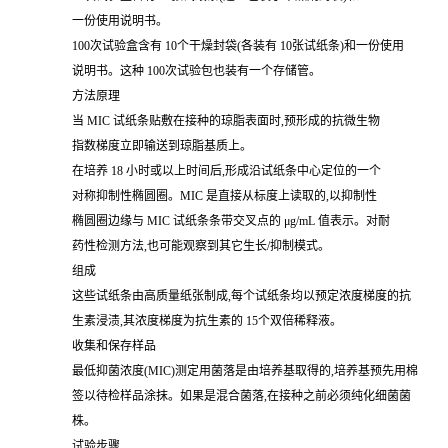
一份使用说明书。
100次试验盒含有 10个干燥封袋(各装有 10张试纸条)和一份使用
说明书。这种 100次试验包也装有一个存储管。
方法原理
当 MIC 试纸条贴敷在接种的琼脂表面时,预形成的抗微生物
指数梯度立即输送到琼脂基质上。
在培养 18 小时或以上时间后,形成沿试纸条中心定位的一个
对称抑制性椭圆圈。MIC 是直接从标度上读取的,以抑制性
椭圆圈边缘与 MIC 试纸条条带交叉点的 μg/mL 值表示。对耐
药性检测方法,也可能观察到其它生长/抑制模式。
组成
这些试纸条由高质量纸张制成,每个试纸条均以预定浓度梯度的抗
生素浸渍,其浓度梯度为抗生素的 15个双倍稀释液。
收集和保存样品
最低抑菌浓度(MIC)测定用菌落是由培养基取得的,培养基预先用棉
签以待检样品涂抹。如果是混合菌落,在接种之前必须纯化细菌菌
株。
试验步骤