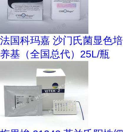
法国科玛嘉 沙门氏菌显色培
养基（全国总代）25L/瓶