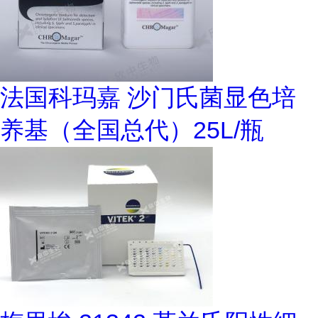
法国科玛嘉 沙门氏菌显色培
养基（全国总代）25L/瓶