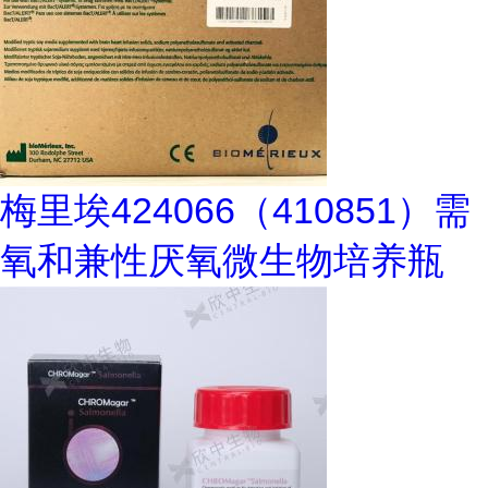
梅里埃424066（410851）需
氧和兼性厌氧微生物培养瓶