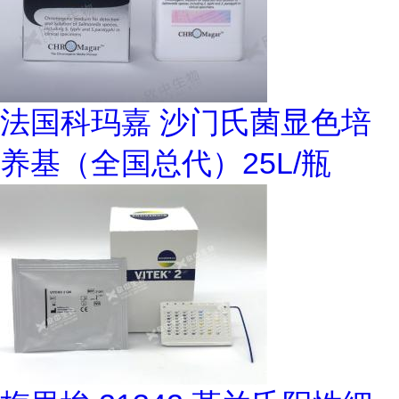
法国科玛嘉 沙门氏菌显色培
养基（全国总代）25L/瓶