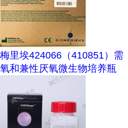
梅里埃424066（410851）需
氧和兼性厌氧微生物培养瓶