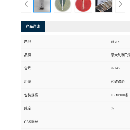
产品详请
产地
意大利
品牌
意大利利飞
92145
货号
用途
药敏试验
包装规格
10/30/100条
%
纯度
CAS编号