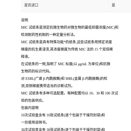
是否进口
是
说明
MIC 试纸条是测定抗微生物药对微生物的最低抑菌浓度(MIC)和
检测耐药性机制的一种定量分析法。
MIC 试纸条是具有特殊功能*的纸条,这些试纸条用预定浓度
梯度的抗生素浸渍,其浓度梯度为传统 MIC 法的 15 个双倍稀
释液。
在试纸条的一侧,指明了 MIC 标度(以 μg/mL 为单位)和抗微
生物药的标识代码。
对 ESBL(广谱 β-内酰胺酶)和 MBL(金属 β-内酰胺酶)的检
测,双侧梯度携带适当的诊断试剂。
MIC 试纸条有多种可选配置。每种配置均以 10、30 和 100 次试
验的包装供应。
包装内容物
10次试验盒含有 10张试纸条(逐个包装于干燥剂封袋)和
一份使用说明书。
30次试验盒含有 30张试纸条(逐个包装于干燥剂封袋)和