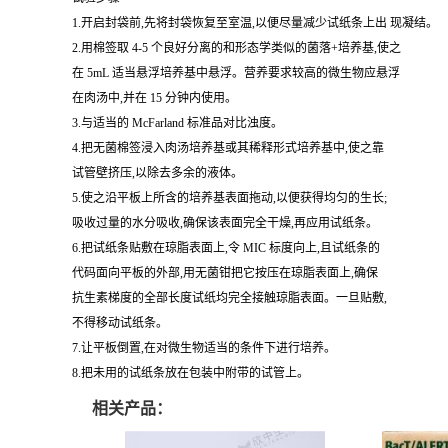
1.开启封袋前,先将封袋恢复至室温,以便尽量减少试纸条上出 现凝结。
2.用棉签取 4-5 个良好分离的和形态学类似的菌落+培养基,使之
在 5mL 适当悬浮培养基中悬浮。营养要求较高的微生物应悬浮
在肉汤中,并在 15 分钟内使用。
3.与适当的 McFarland 标准品对比浊度。
4.把无菌棉签浸入肉汤培养基或其稀释形式培养基中,使之靠
试管壁挤压,以除去多余的液体。
5.使之沿平板上所含的培养基表面拖动,以便获得均匀的生长;
吸收过量的水分吸收,确保该表面完全干燥,再应用试纸条。
6.把试纸条贴敷在琼脂表面上,令 MIC 标度向上,且试纸条的
代码面向平板的外部,用无菌钳把它按压在琼脂表面上,确保
抗生素梯度的全部长度试纸均完全接触琼脂表面。一旦贴敷,
不得移动试纸条。
7.让平板倒置,在对微生物适当的条件下进行培养。
8.把未用的试纸条放在包装中附带的试管上。
相关产品：