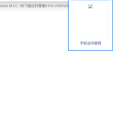
chem M.I.C
>
利飞驰达托霉素0.016-256DAP药敏纸条ETEST
手机访问官网