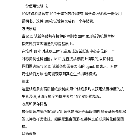
一份使用说明书。
100次试验盒含有 10个干燥封袋(各装有 10张试纸条)和一份使用
说明书。这种 100次试验包也装有一个存储管。
方法原理
当 MIC 试纸条贴敷在接种的琼脂表面时,预形成的抗微生物
指数梯度立即输送到琼脂基质上。
在培养 18 小时或以上时间后,形成沿试纸条中心定位的一个
对称抑制性椭圆圈。MIC 是直接从标度上读取的,以抑制性
椭圆圈边缘与 MIC 试纸条条带交叉点的 μg/mL 值表示。对耐
药性检测方法,也可能观察到其它生长/抑制模式。
组成
这些试纸条由高质量纸张制成,每个试纸条均以预定浓度梯度的抗
生素浸渍,其浓度梯度为抗生素的 15个双倍稀释液。
收集和保存样品
最低抑菌浓度(MIC)测定用菌落是由培养基取得的,培养基预先用棉
签以待检样品涂抹。如果是混合菌落,在接种之前必须纯化细菌菌
株。
试验步骤