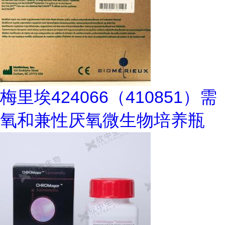
梅里埃424066（410851）需
氧和兼性厌氧微生物培养瓶