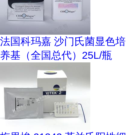
法国科玛嘉 沙门氏菌显色培
养基（全国总代）25L/瓶