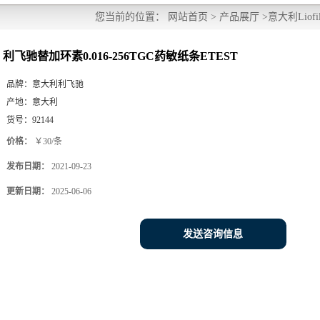
您当前的位置：
网站首页
>
产品展厅
>
意大利Liofil
利飞驰替加环素0.016-256TGC药敏纸条ETEST
品牌：
意大利利飞驰
产地：
意大利
货号：
92144
价格：
￥30/条
发布日期：
2021-09-23
更新日期：
2025-06-06
发送咨询信息