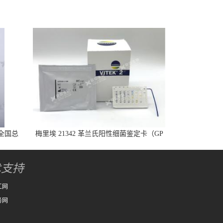
全国总
梅里埃 21342 革兰氏阳性细菌鉴定卡（GP
卡）
术支持
工网
务网