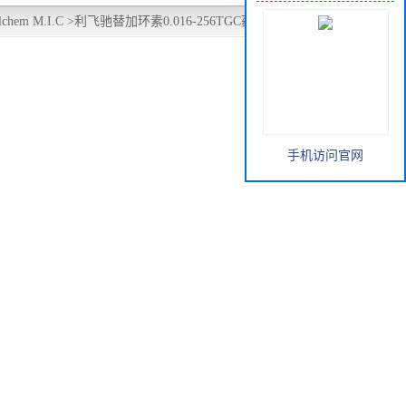
chem M.I.C
>
利飞驰替加环素0.016-256TGC药敏纸条ETEST
手机访问官网