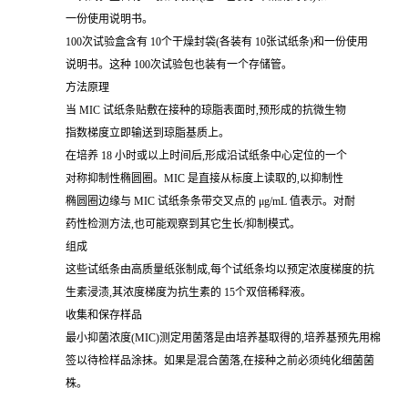
一份使用说明书。
100次试验盒含有 10个干燥封袋(各装有 10张试纸条)和一份使用
说明书。这种 100次试验包也装有一个存储管。
方法原理
当 MIC 试纸条贴敷在接种的琼脂表面时,预形成的抗微生物
指数梯度立即输送到琼脂基质上。
在培养 18 小时或以上时间后,形成沿试纸条中心定位的一个
对称抑制性椭圆圈。MIC 是直接从标度上读取的,以抑制性
椭圆圈边缘与 MIC 试纸条条带交叉点的 μg/mL 值表示。对耐
药性检测方法,也可能观察到其它生长/抑制模式。
组成
这些试纸条由高质量纸张制成,每个试纸条均以预定浓度梯度的抗
生素浸渍,其浓度梯度为抗生素的 15个双倍稀释液。
收集和保存样品
最小抑菌浓度(MIC)测定用菌落是由培养基取得的,培养基预先用棉
签以待检样品涂抹。如果是混合菌落,在接种之前必须纯化细菌菌
株。