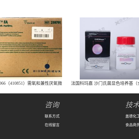
066（410851）需氧和兼性厌氧微
法国科玛嘉 沙门氏菌显色培养基（
生物培养瓶
代）25L/瓶
咨询
技
联系方式
盖德化
在线留言
食品商