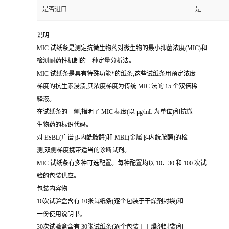
是否进口
是
说明
MIC 试纸条是测定抗微生物药对微生物的最小抑菌浓度(MIC)和
检测耐药性机制的一种定量分析法。
MIC 试纸条是具有特殊功能*的纸条,这些试纸条用预定浓度
梯度的抗生素浸渍,其浓度梯度为传统 MIC 法的 15 个双倍稀
释液。
在试纸条的一侧,指明了 MIC 标度(以 μg/mL 为单位)和抗微
生物药的标识代码。
对 ESBL(广谱 β-内酰胺酶)和 MBL(金属 β-内酰胺酶)的检
测,双侧梯度携带适当的诊断试剂。
MIC 试纸条有多种可选配置。每种配置均以 10、30 和 100 次试
验的包装供应。
包装内容物
10次试验盒含有 10张试纸条(逐个包装于干燥剂封袋)和
一份使用说明书。
30次试验盒含有 30张试纸条(逐个包装于干燥剂封袋)和