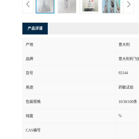
产品详请
产地
意大利
品牌
意大利利飞
92144
货号
用途
药敏试验
包装规格
10/30/100条
%
纯度
CAS编号