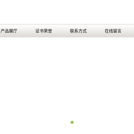
产品展厅
证书荣誉
联系方式
在线留言