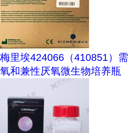
梅里埃424066（410851）需
氧和兼性厌氧微生物培养瓶