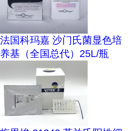
法国科玛嘉 沙门氏菌显色培
养基（全国总代）25L/瓶