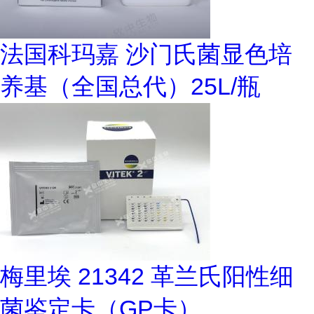
法国科玛嘉 沙门氏菌显色培
养基（全国总代）25L/瓶
梅里埃 21342 革兰氏阳性细
菌鉴定卡（GP卡）