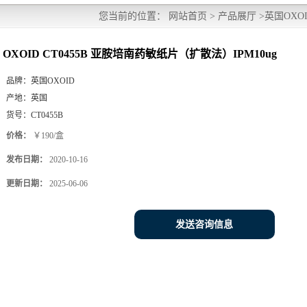
您当前的位置：
网站首页
>
产品展厅
>
英国OXO
OXOID CT0455B 亚胺培南药敏纸片（扩散法）IPM10ug
品牌：
英国OXOID
产地：
英国
货号：
CT0455B
价格：
￥190/盒
发布日期：
2020-10-16
更新日期：
2025-06-06
发送咨询信息