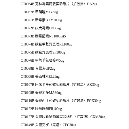
CT0064B 克林霉素药敏实验纸片（扩散法）DA2ug
CT0067B 甲硝唑MTZ5ug
CT0071B 新霉素B FY100ug
CT0072B 庆大霉素CN30ug
CT0073B 制霉菌素NS100unitS
CT0074B 磺胺甲基异恶唑RL100ug
CT0075B 磺胺异恶唑SF300ug
CT0076B 甲氧苄氨嘧啶W5ug
CT0088B 青霉素GP2ug
CT0096B 美西林MEL25ug
CT0107B 阿米卡星药敏实验纸片（扩散法）AK30ug
CT0108B 头孢孟多MA30ug
CT0119B 头孢西丁药敏实验纸片（扩散法）FOX30ug
CT0122B 呋喃唑酮FR100ug
CT0127B 头孢呋新钠药敏实验纸片（扩散法）CXM30ug
CT0149B 头孢克罗（克洛）CEC30ug