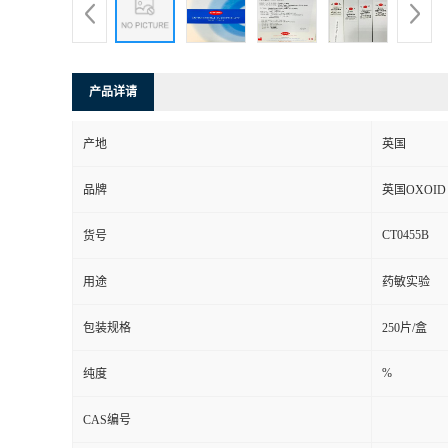
产品详请
产地
英国
品牌
英国OXOID
CT0455B
货号
用途
药敏实验
包装规格
250片/盒
%
纯度
CAS编号