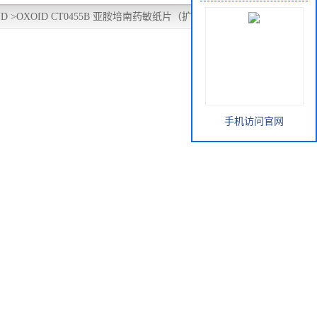
ID
>
OXOID CT0455B 亚胺培南药敏纸片（扩散法）IPM10ug
手机访问官网