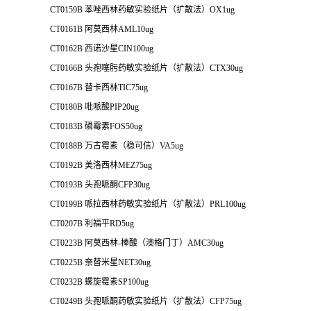
CT0159B 苯唑西林药敏实验纸片（扩散法）OX1ug
CT0161B 阿莫西林AML10ug
CT0162B 西诺沙星CIN100ug
CT0166B 头孢噻肟药敏实验纸片（扩散法）CTX30ug
CT0167B 替卡西林TIC75ug
CT0180B 吡哌酸PIP20ug
CT0183B 磷霉素FOS50ug
CT0188B 万古霉素（稳可信）VA5ug
CT0192B 美洛西林MEZ75ug
CT0193B 头孢哌酮CFP30ug
CT0199B 哌拉西林药敏实验纸片（扩散法）PRL100ug
CT0207B 利福平RD5ug
CT0223B 阿莫西林-棒酸（澳格门丁）AMC30ug
CT0225B 奈替米星NET30ug
CT0232B 螺旋霉素SP100ug
CT0249B 头孢哌酮药敏实验纸片（扩散法）CFP75ug