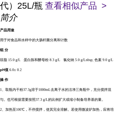
代）25L/瓶
查看相似产品 >
简介
产品用途
用于对食品和水样中的大肠杆菌分离和计数
组
分
琼脂 15.0 g/L 蛋白胨和酵母粉 8.3 g/L 氯化钠 5.0 g/Lnbsp; 色素 9.0 g/L
pH
值
6.0± 0.2
操
作
1、取瓶内干粉37.3g溶于1000mL去离子水的洁净三角瓶中，充分搅拌混
匀。也可根据需要按照37.3 g/L的比例扩大或缩小制备培养基的量。
2、加热至100℃，不停搅拌，使其完全溶解。若使用微波炉加热，应将培