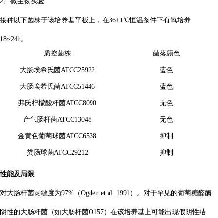
2、微生物实验
接种以下菌株于该培养基平板上，在36±1℃恒温条件下有氧培养
18~24h。
质控菌株
菌落颜色
大肠埃希氏菌ATCC25922
蓝色
大肠埃希氏菌ATCC51446
蓝色
弗氏柠檬酸杆菌ATCC8090
无色
产气肠杆菌ATCC13048
无色
金黄色葡萄球菌ATCC6538
抑制
粪肠球菌ATCC29212
抑制
性能及局限
对大肠杆菌灵敏度为97%（Ogden et al. 1991）。对于罕见的葡萄糖醛酶
阴性的大肠杆菌（如大肠杆菌O157）在该培养基上可能出现假阴性结