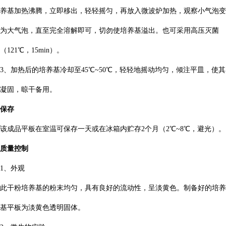
养基加热沸腾，立即移出，轻轻摇匀，再放入微波炉加热，观察小气泡变
为大气泡，直至完全溶解即可，切勿使培养基溢出。也可采用高压灭菌
（121℃，15min）。
3、加热后的培养基冷却至45℃~50℃，轻轻地摇动均匀，倾注平皿，使其
凝固，晾干备用。
保存
该成品平板在室温可保存一天或在冰箱内贮存2个月（2℃~8℃，避光）。
质量控制
1、外观
此干粉培养基的粉末均匀，具有良好的流动性，呈淡黄色。制备好的培养
基平板为淡黄色透明固体。