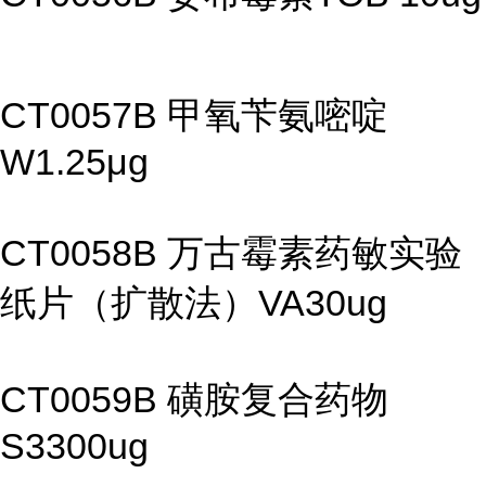
CT0057B 甲氧苄氨嘧啶
W1.25μg
CT0058B 万古霉素药敏实验
纸片（扩散法）VA30ug
CT0059B 磺胺复合药物
S3300ug