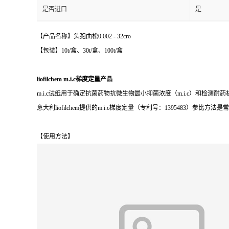
是否进口
是
【产品名称】头孢曲松0.002 - 32cro
【包装】10t/盒、30t/盒、100t/盒
liofilchem m.i.c梯度定量产品
m.i.c试纸用于确定抗菌药物抗微生物最小抑菌浓度（m.i.c）和检测
意大利liofilchem提供的m.i.c梯度定量（专利号：1395483）参
【使用方法】