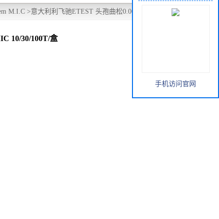
m M.I.C
>
意大利利飞驰ETEST 头孢曲松0.002 - 32CRO（全
0/30/100T/盒
手机访问官网