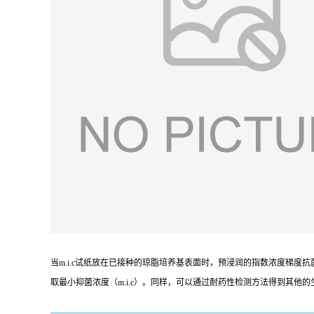
当m.i.c试纸放在已接种的琼脂培养基表面时，预浸润的指数浓度梯度
取最小抑菌浓度（m.i.c）。同样，可以通过耐药性检测方法得到其他