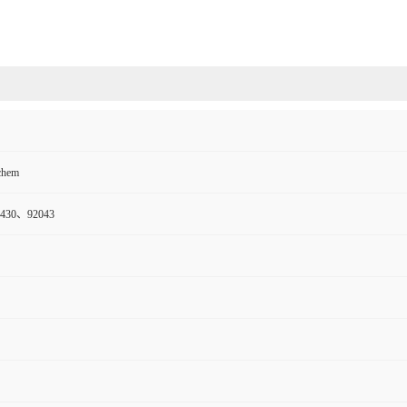
chem
0430、92043