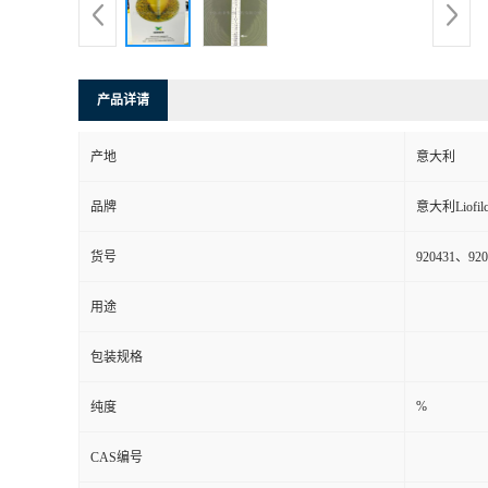
产品详请
产地
意大利
品牌
意大利Liofil
货号
920431、92
用途
包装规格
%
纯度
CAS编号