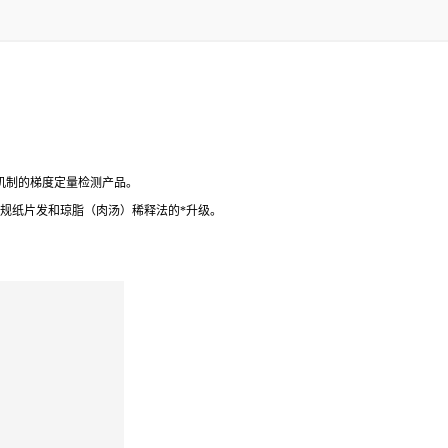
耐药机制的梯度定量检测产品。
比方法是常规纸片发和琼脂（肉汤）稀释法的*升级。