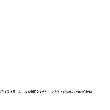
的抑菌椭圆中心。根据椭圆交叉点处m.i.c试纸上的浓度标尺可以直接读