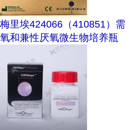
梅里埃424066（410851）需
氧和兼性厌氧微生物培养瓶