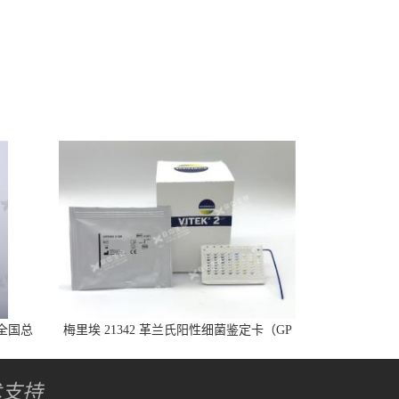
全国总
梅里埃 21342 革兰氏阳性细菌鉴定卡（GP
卡）
术支持