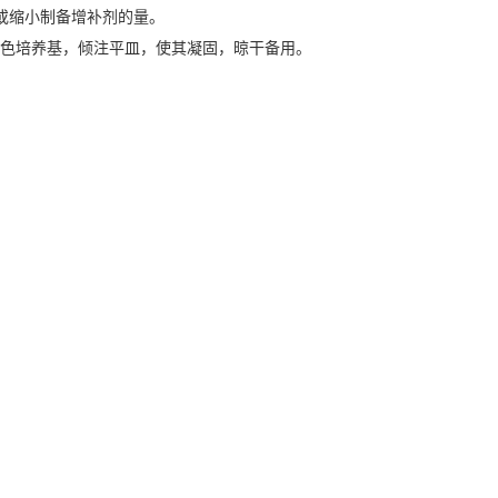
扩大或缩小制备增补剂的量。
菌显色培养基，倾注平皿，使其凝固，晾干备用。