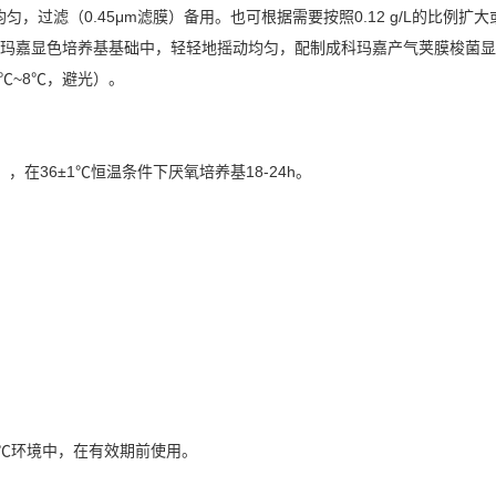
拌均匀，过滤（0.45μm滤膜）备用。也可根据需要按照0.12 g/L的比例
℃的科玛嘉显色培养基基础中，轻轻地摇动均匀，配制成科玛嘉产气荚膜梭
℃~8℃，避光）。
36±1℃恒温条件下厌氧培养基18-24h。
8℃环境中，在有效期前使用。