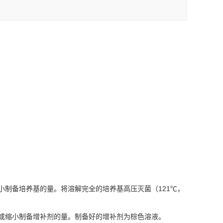
或缩小制备培养基的量。将溶解完全的培养基高压灭菌（121℃，
例扩大或缩小制备增补剂的量。制备好的增补剂为棕色溶液。