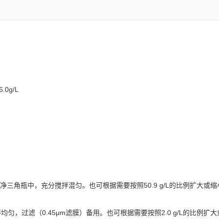
.0g/L
的洁净三角瓶中，充分搅拌混匀。也可根据需要按照50.9 g/L的比例扩大
搅拌均匀，过滤（0.45μm滤膜）备用。也可根据需要按照2.0 g/L的比