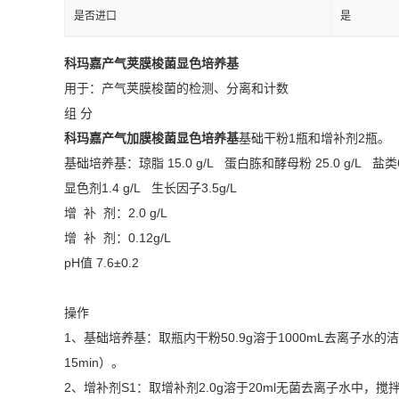
是否进口
是
科玛嘉产气荚膜梭菌显色培养基
用于：产气荚膜梭菌的检测、分离和计数
组 分
科玛嘉产气加膜梭菌显色培养基
基础干粉1瓶和增补剂2瓶。
基础培养基：琼脂 15.0 g/L 蛋白胨和酵母粉 25.0 g/L 盐类6
显色剂1.4 g/L 生长因子3.5g/L
增 补 剂：2.0 g/L
增 补 剂：0.12g/L
pH值 7.6±0.2
操作
1、基础培养基：取瓶内干粉50.9g溶于1000mL去离子水
15min）。
2、增补剂S1：取增补剂2.0g溶于20ml无菌去离子水中，