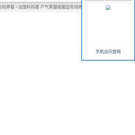
色培养基
>
法国科玛嘉 产气荚膜梭菌显色培养基平板
手机访问官网