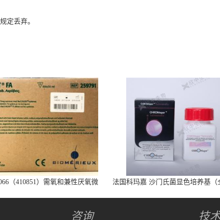
关规定丢弃。
066（410851）需氧和兼性厌氧微
法国科玛嘉 沙门氏菌显色培养基（
生物培养瓶
代）25L/瓶
咨询
技